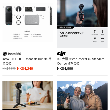
Insta360 X5 8K Essentials Bundle 萬
DJI 大疆 Osmo Pocket 4P Standard
能套裝
Combo 標準套裝
HK$4,249
HK$4,999
HK$4,899