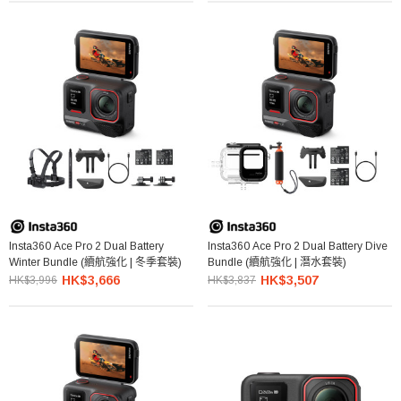
Insta360 Ace Pro 2 Dual Battery
Insta360 Ace Pro 2 Dual Battery Dive
Winter Bundle (續航強化 | 冬季套裝)
Bundle (續航強化 | 潛水套裝)
HK$3,666
HK$3,507
HK$3,996
HK$3,837