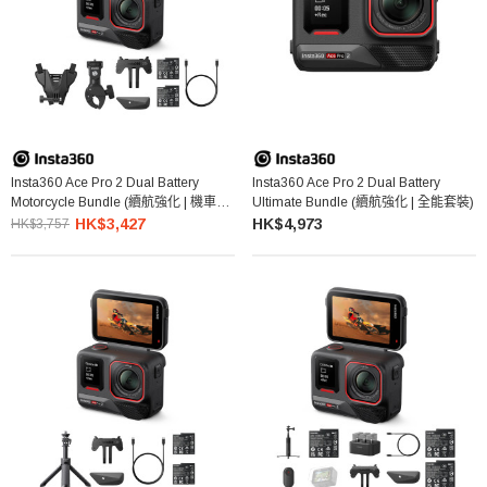
Insta360 Ace Pro 2 Dual Battery
Insta360 Ace Pro 2 Dual Battery
Motorcycle Bundle (續航強化 | 機車套
Ultimate Bundle (續航強化 | 全能套裝)
裝)
HK$3,427
HK$4,973
HK$3,757