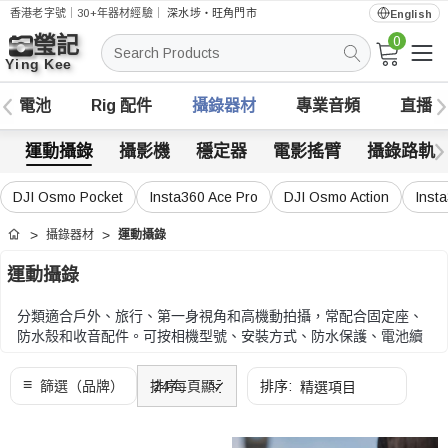
香港老字號｜30+年器材經驗｜
深水埗・旺角門市
English
0
搜
索
電池
Rig 配件
攝錄器材
專業音頻
直播
運動攝錄
攝影機
穩定器
電影搖臂
攝錄路軌
DJI Osmo Pocket
Insta360 Ace Pro
DJI Osmo Action
Inst
攝錄器材
運動攝錄
首頁
運動攝錄
分類適合戶外、旅行、第一身視角和高機動拍攝，常配合固定座、
防水殼和收音配件。可按相機型號、安裝方式、防水保護、電池續
航和外出收納需要比較。
可按相機型號、安裝方式、防水保護、電池續航和外出收納需要比
較。