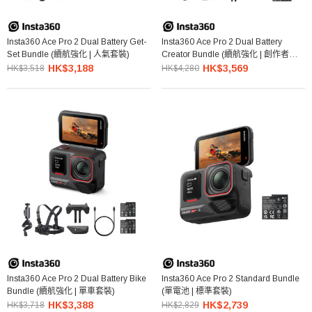
Insta360 Ace Pro 2 Dual Battery Get-
Insta360 Ace Pro 2 Dual Battery
Set Bundle (續航強化 | 人氣套裝)
Creator Bundle (續航強化 | 創作者套
裝2.0)
HK$3,188
HK$3,569
HK$3,518
HK$4,280
Insta360 Ace Pro 2 Dual Battery Bike
Insta360 Ace Pro 2 Standard Bundle
Bundle (續航強化 | 單車套裝)
(單電池 | 標準套裝)
HK$3,388
HK$2,739
HK$3,718
HK$2,829