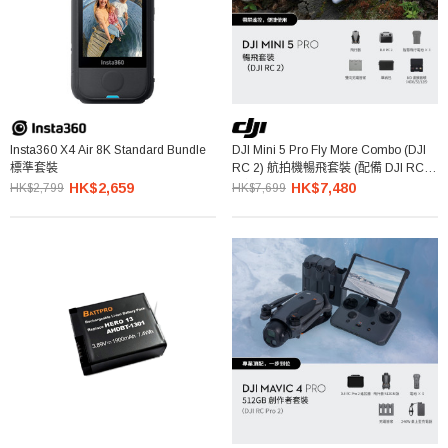
Insta360 X4 Air 8K Standard Bundle
DJI Mini 5 Pro Fly More Combo (DJI
標準套裝
RC 2) 航拍機暢飛套裝 (配備 DJI RC 2
遙控器)
HK$2,659
HK$7,480
HK$2,799
HK$7,699