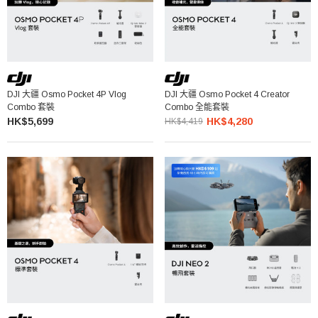
DJI 大疆 Osmo Pocket 4P Vlog
DJI 大疆 Osmo Pocket 4 Creator
Combo 套裝
Combo 全能套裝
HK$5,699
HK$4,280
HK$4,419