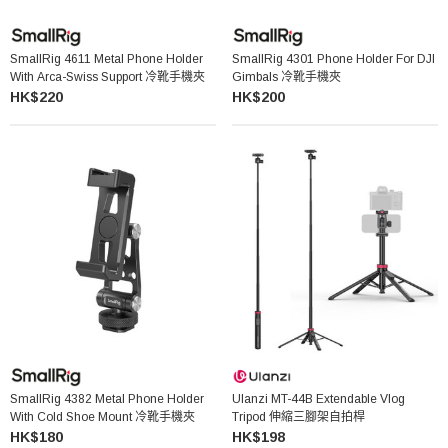
SmallRig 4611 Metal Phone Holder
SmallRig 4301 Phone Holder For DJI
With Arca-Swiss Support 冷靴手機夾
Gimbals 冷靴手機夾
HK$220
HK$200
SmallRig 4382 Metal Phone Holder
Ulanzi MT-44B Extendable Vlog
With Cold Shoe Mount 冷靴手機夾
Tripod 伸縮三腳架自拍桿
HK$180
HK$198