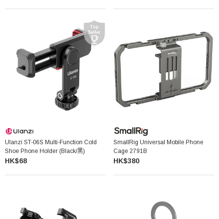
Ulanzi ST-06S Multi-Function Cold
SmallRig Universal Mobile Phone
Shoe Phone Holder (Black/黑)
Cage 2791B
HK$68
HK$380