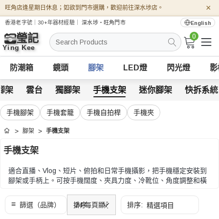
×
旺角店逢星期日休息；如欲到門市選購，歡迎前往深水埗店。
香港老字號｜30+年器材經驗｜
深水埗・旺角門市
English
0
搜
索
防潮箱
鏡頭
腳架
LED燈
閃光燈
影
腳架
雲台
獨腳架
手機支架
迷你腳架
快拆系統
手機腳架
手機套籠
手機自拍桿
手機夾
腳架
手機支架
首頁
手機支架
適合直播、Vlog、短片、俯拍和日常手機攝影，把手機穩定安裝到
腳架或手柄上。可按手機闊度、夾具力度、冷靴位、角度調整和橫
直拍切換方式比較。
可按手機闊度、夾具力度、冷靴位、角度調整和橫直拍切換方式比
較。