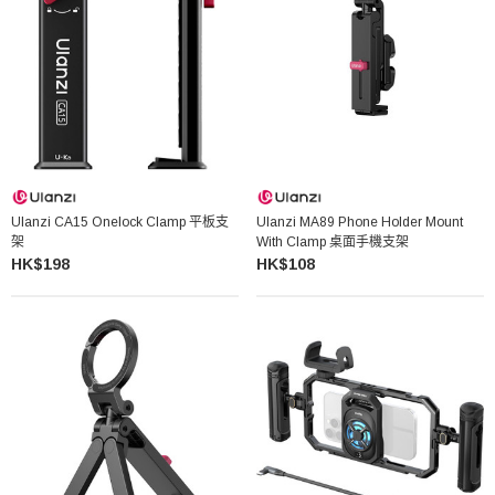
Ulanzi CA15 Onelock Clamp 平板支
Ulanzi MA89 Phone Holder Mount
架
With Clamp 桌面手機支架
HK$198
HK$108