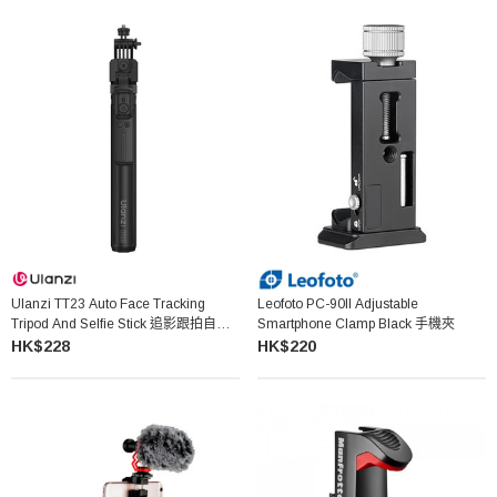
Ulanzi TT23 Auto Face Tracking
Leofoto PC-90II Adjustable
Tripod And Selfie Stick 追影跟拍自拍
Smartphone Clamp Black 手機夾
棒
HK$228
HK$220