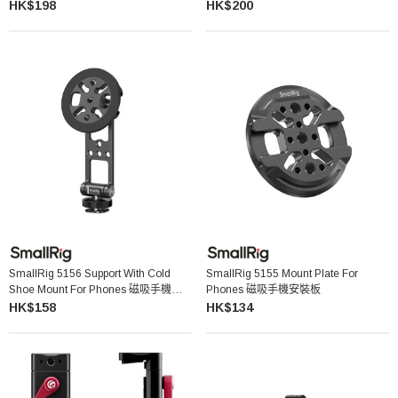
HK$198
HK$200
SmallRig 5156 Support With Cold
SmallRig 5155 Mount Plate For
Shoe Mount For Phones 磁吸手機冷
Phones 磁吸手機安裝板
靴支架
HK$158
HK$134