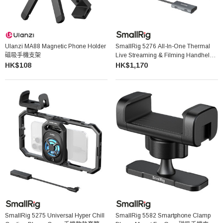
Ulanzi MA88 Magnetic Phone Holder
SmallRig 5276 All-In-One Thermal
磁吸手機支架
Live Streaming & Filming Handheld
Phone Cage Kit 手機套籠套裝
HK$108
HK$1,170
SmallRig 5275 Universal Hyper Chill
SmallRig 5582 Smartphone Clamp