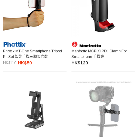
Phottix MT-One Smartphone Tripod
Manfrotto MCPIXI PIXI Clamp For
Kit Set 智能手機三腳架套裝
Smartphone 手機夾
HK$50
HK$120
HK$110