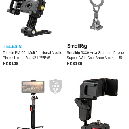
Telesin PM-001 Multifunctional Mobile
Smallrig 5339 Arca-Standard Phone
Phone Holder 多功能手機支架
Support With Cold Shoe Mount 手機支
架
HK$108
HK$180