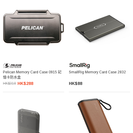
Pelican Memory Card Case 0915 記
SmallRig Memory Card Case 2832
憶卡防水盒
HK$288
HK$88
HK$318