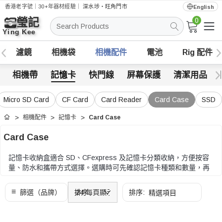
香港老字號｜30+年器材經驗｜
深水埗・旺角門市
English
0
搜
索
濾鏡
相機袋
相機配件
電池
Rig 配件
相機帶
記憶卡
快門線
屏幕保護
清潔用品
Micro SD Card
CF Card
Card Reader
Card Case
SSD
相機配件
記憶卡
Card Case
首頁
Card Case
記憶卡收納盒適合 SD、CFexpress 及記憶卡分類收納，方便按容
量、防水和攜帶方式選擇。選購時可先確認記憶卡種類和數量，再
比較防水、防撞、標籤、卡槽排列和攜帶方式。
選購時可先確認記憶卡種類和數量，再比較防水、防撞、標籤、卡
槽排列和攜帶方式。