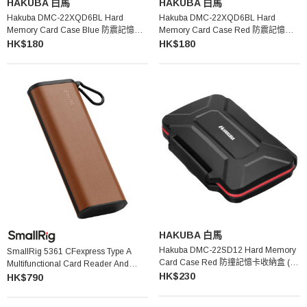
HAKUBA 白馬
HAKUBA 白馬
Hakuba DMC-22XQD6BL Hard
Hakuba DMC-22XQD6BL Hard
Memory Card Case Blue 防震記憶卡
Memory Card Case Red 防震記憶卡
收納盒 (XQD/CFexpress Type B卡適用
收納盒 (XQD/CFexpress Type B卡適用
HK$180
HK$180
- 藍色)
- 紅色)
HAKUBA 白馬
Hakuba DMC-22SD12 Hard Memory
SmallRig 5361 CFexpress Type A
Card Case Red 防撞記憶卡收納盒 (紅
Multifunctional Card Reader And
色)
HK$230
Storage Case 多功能讀卡器兼收納盒
HK$790