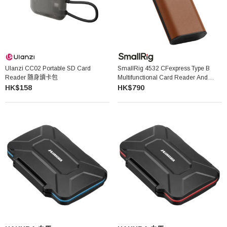
Ulanzi CC02 Portable SD Card
SmallRig 4532 CFexpress Type B
Reader 隨身讀卡包
Multifunctional Card Reader And
Storage Case 多功能讀卡器兼收納盒
HK$158
HK$790