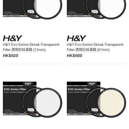
H&Y Evo-Series Streak-Transparent
H&Y Evo-Series Streak-Transparent
Filter 透明拉絲濾鏡 (72mm)
Filter 透明拉絲濾鏡 (67mm)
HK$630
HK$600