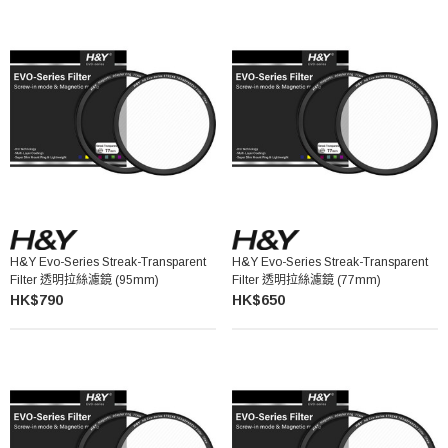
H&Y Evo-Series Streak-Transparent
H&Y Evo-Series Streak-Transparent
Filter 透明拉絲濾鏡 (95mm)
Filter 透明拉絲濾鏡 (77mm)
HK$790
HK$650