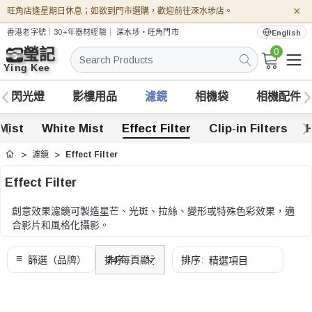
×
旺角店逢星期日休息；如欲到門市選購，歡迎前往深水埗店。
香港老字號｜30+年器材經驗｜
深水埗・旺角門市
English
0
搜
索
閃光燈
影樓用品
濾鏡
相機袋
相機配件
Mist
White Mist
Effect Filter
Clip-in Filters
濾鏡
Effect Filter
首頁
Effect Filter
創意效果濾鏡可製造星芒、光斑、拉絲、變形或特殊色彩效果，適
合影片和風格化攝影。
可按效果類型、強度、口徑、旋轉控制和是否需要配合其他濾鏡使
用比較。