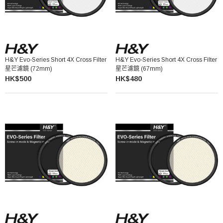
H&Y Evo-Series Short 4X Cross Filter
H&Y Evo-Series Short 4X Cross Filter
星芒濾鏡 (72mm)
星芒濾鏡 (67mm)
HK$500
HK$480