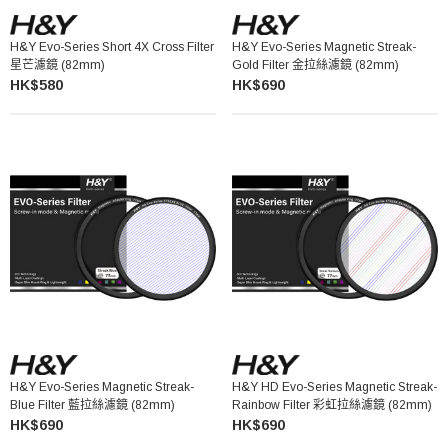
H&Y Evo-Series Short 4X Cross Filter
H&Y Evo-Series Magnetic Streak-
星芒濾鏡 (82mm)
Gold Filter 金拉絲濾鏡 (82mm)
HK$580
HK$690
H&Y Evo-Series Magnetic Streak-
H&Y HD Evo-Series Magnetic Streak-
Blue Filter 藍拉絲濾鏡 (82mm)
Rainbow Filter 彩虹拉絲濾鏡 (82mm)
HK$690
HK$690