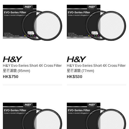
H&Y Evo-Series Short 4X Cross Filter
H&Y Evo-Series Short 4X Cross Filter
星芒濾鏡 (95mm)
星芒濾鏡 (77mm)
HK$750
HK$530