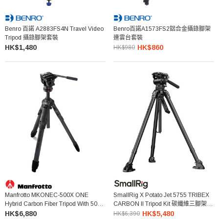
Benro 百諾 A2883FS4N Travel Video
Benro百諾A1573FS2鋁合金攝錄腳架
Tripod 攝錄腳架套裝
連雲台套裝
HK$1,480
HK$860
HK$980
Manfrotto MKONEC-500X ONE
SmallRig X Potato Jet 5755 TRIBEX
Hybrid Carbon Fiber Tripod With 500X
CARBON II Tripod Kit 碳纖維三腳架套
Fluid Head 三腳架套裝
裝
HK$6,880
HK$5,480
HK$6,390