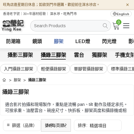
×
旺角店逢星期日休息；如欲到門市選購，歡迎前往深水埗店。
香港老字號｜30+年器材經驗｜
深水埗・旺角門市
English
0
搜
索
防潮箱
鏡頭
腳架
LED燈
閃光燈
影
攝影三腳架
攝錄三腳架
雲台
獨腳架
手機支
入門攝錄三腳架
輕便攝錄腳架
單腳管攝錄腳架
標準攝錄三
腳架
攝錄三腳架
首頁
攝錄三腳架
適合影片拍攝和現場製作，重點是流暢 pan、tilt 動作及穩定承托。
可按承重、油壓雲台、碗座尺寸、快拆板、腳架高度和攝錄機或相
機重量比較。
可按承重、油壓雲台、碗座尺寸、快拆板、腳架高度和攝錄機或相
機重量比較。