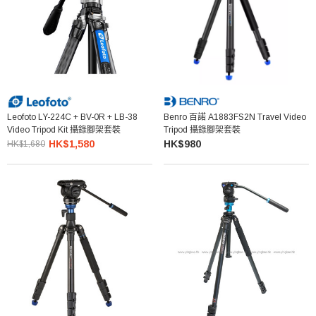
Leofoto LY-224C + BV-0R + LB-38
Benro 百諾 A1883FS2N Travel Video
Video Tripod Kit 攝錄腳架套裝
Tripod 攝錄腳架套裝
HK$1,580
HK$980
HK$1,680