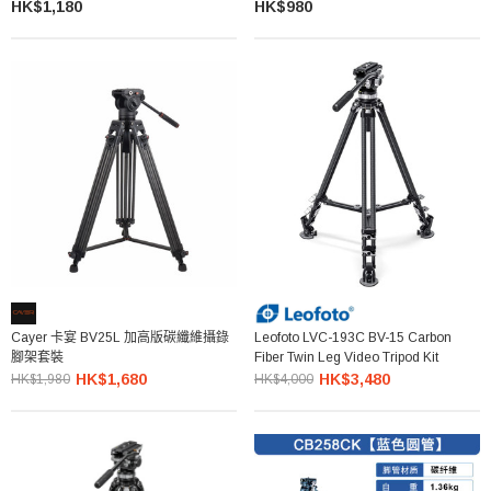
HK$1,180
HK$980
Cayer 卡宴 BV25L 加高版碳纖維攝錄
Leofoto LVC-193C BV-15 Carbon
腳架套裝
Fiber Twin Leg Video Tripod Kit
HK$1,680
HK$3,480
HK$1,980
HK$4,000