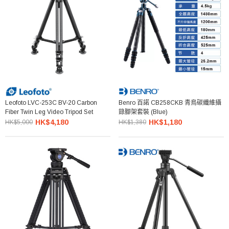
Leofoto LVC-253C BV-20 Carbon
Benro 百諾 CB258CKB 青鳥碳纖維攝
Fiber Twin Leg Video Tripod Set
錄腳架套裝 (Blue)
HK$4,180
HK$1,180
HK$5,000
HK$1,380