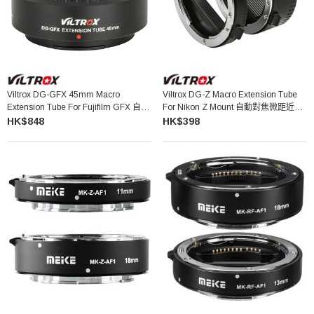
Viltrox DG-GFX 45mm Macro
Viltrox DG-Z Macro Extension Tube
Extension Tube For Fujifilm GFX 自動
For Nikon Z Mount 自動對焦微距近攝
對焦微距近攝環
環
HK$848
HK$398