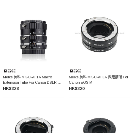
Meike 美科 MK-C-AF1A Macro
Meike 美科 MK-C-AF3A 微距接環 For
Extension Tube For Canon DSLR 微
Canon EOS M
距接環
HK$328
HK$320