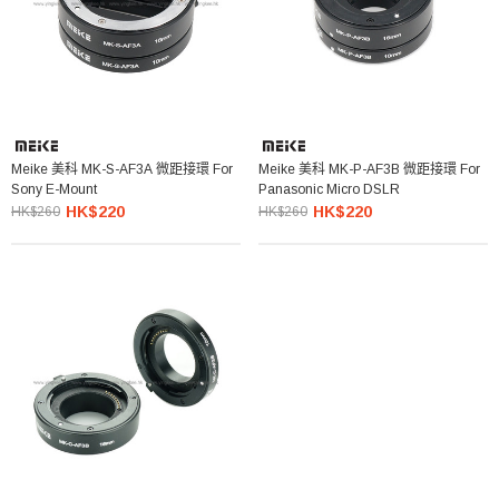
Meike 美科 MK-S-AF3A 微距接環 For
Meike 美科 MK-P-AF3B 微距接環 For
Sony E-Mount
Panasonic Micro DSLR
HK$220
HK$220
HK$260
HK$260