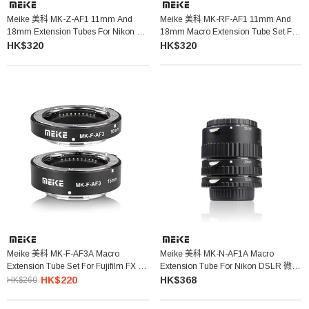
Meike 美科 MK-Z-AF1 11mm And
Meike 美科 MK-RF-AF1 11mm And
18mm Extension Tubes For Nikon Z
18mm Macro Extension Tube Set For
微距接環
Canon RF 微距接環
HK$320
HK$320
Meike 美科 MK-F-AF3A Macro
Meike 美科 MK-N-AF1A Macro
Extension Tube Set For Fujifilm FX 微
Extension Tube For Nikon DSLR 微距
距接環
接環
HK$220
HK$368
HK$260