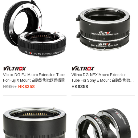
Viltrox DG-FU Macro Extension Tube
Viltrox DG-NEX Macro Extension
For Fuji X Mount 自動對焦微距近攝環
Tube For Sony E Mount 自動對焦微距
近攝環
HK$358
HK$358
HK$368