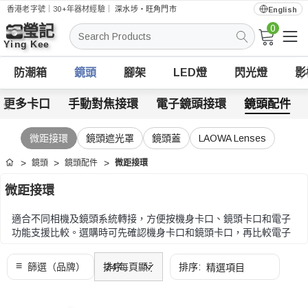
香港老字號｜30+年器材經驗｜
深水埗・旺角門市
English
0
搜
索
防潮箱
鏡頭
腳架
LED燈
閃光燈
影
更多卡口
手動對焦接環
電子鏡頭接環
鏡頭配件
微距接環
鏡頭遮光罩
鏡頭蓋
LAOWA Lenses
鏡頭
鏡頭配件
微距接環
首頁
微距接環
適合不同相機及鏡頭系統轉接，方便按機身卡口、鏡頭卡口和電子
功能支援比較。選購時可先確認機身卡口和鏡頭卡口，再比較電子
功能、對焦支援、厚度和安裝方式。
選購時可先確認機身卡口和鏡頭卡口，再比較電子功能、對焦支
援、厚度和安裝方式。