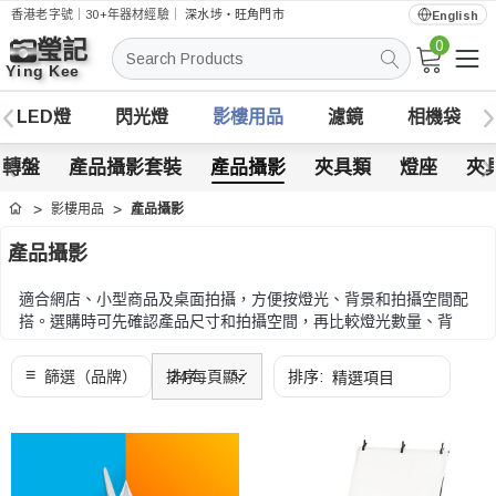
香港老字號｜30+年器材經驗｜
深水埗・旺角門市
English
0
搜
索
LED燈
閃光燈
影樓用品
濾鏡
相機袋
示轉盤
產品攝影套裝
產品攝影
夾具類
燈座
夾
影樓用品
產品攝影
首頁
產品攝影
適合網店、小型商品及桌面拍攝，方便按燈光、背景和拍攝空間配
搭。選購時可先確認產品尺寸和拍攝空間，再比較燈光數量、背
景、反光控制和收納需要。
選購時可先確認產品尺寸和拍攝空間，再比較燈光數量、背景、反
光控制和收納需要。