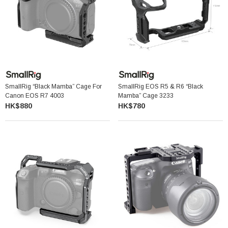
SmallRig “Black Mamba” Cage For
SmallRig EOS R5 & R6 “Black
Canon EOS R7 4003
Mamba” Cage 3233
HK$880
HK$780