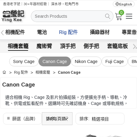
香港老字號｜30+年器材經驗｜
深水埗・旺角門市
English
0
搜
索
相機配件
電池
Rig 配件
攝錄器材
專業音
相機套籠
魔術臂
頂手把
側手把
套籠底板
Sony Cage
Canon Cage
Nikon Cage
Fuji Cage
B
Rig 配件
相機套籠
Canon Cage
首頁
Canon Cage
適合相機 Rig、Cage 及影片拍攝組裝，方便擴充手柄、導軌、冷
靴、供電或監看配件。選購時可先確認機身、Cage 或導軌規格，
再比較螺絲接口、安裝位置、承重和線材走位。
選購時可先確認機身、Cage 或導軌規格，再比較螺絲接口、安裝
位置、承重和線材走位。