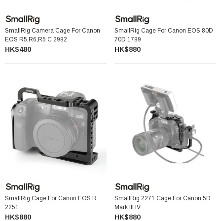
SmallRig Camera Cage For Canon
SmallRig Cage For Canon EOS 80D
EOS R5,R6,R5 C 2982
70D 1789
HK$480
HK$880
SmallRig Cage For Canon EOS R
SmallRig 2271 Cage For Canon 5D
2251
Mark III IV
HK$880
HK$880