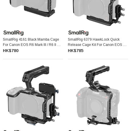
SmallRig 4161 Black Mamba Cage
SmallRig 6379 HawkLock Quick
For Canon EOS R6 Mark III / R6 II 相
Release Cage Kit For Canon EOS R6
機套籠
V 快拆套籠套裝
HK$780
HK$785