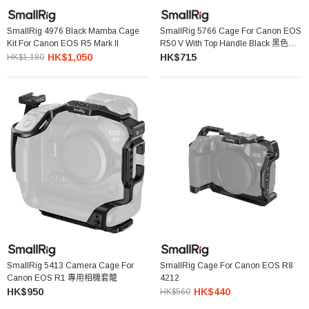
SmallRig 4976 Black Mamba Cage
SmallRig 5766 Cage For Canon EOS
Kit For Canon EOS R5 Mark II
R50 V With Top Handle Black 黑色相
機套籠 (附頂部手柄)
HK$1,050
HK$715
HK$1,180
SmallRig 5413 Camera Cage For
SmallRig Cage For Canon EOS R8
Canon EOS R1 專用相機套籠
4212
HK$950
HK$440
HK$560