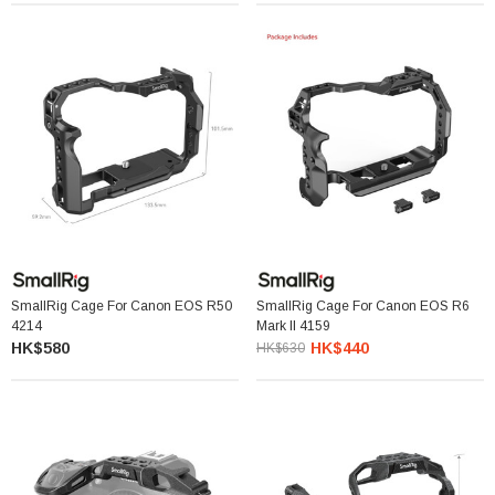
SmallRig Cage For Canon EOS R50
SmallRig Cage For Canon EOS R6
4214
Mark II 4159
HK$580
HK$440
HK$630