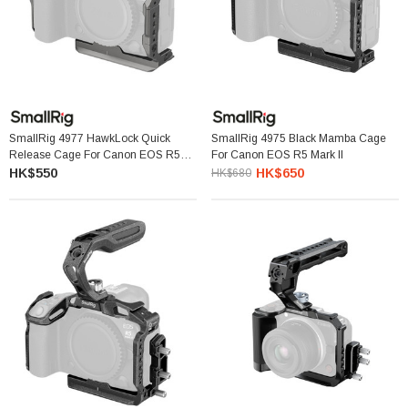
SmallRig 4977 HawkLock Quick
SmallRig 4975 Black Mamba Cage
Release Cage For Canon EOS R5
For Canon EOS R5 Mark II
Mark II
HK$550
HK$650
HK$680