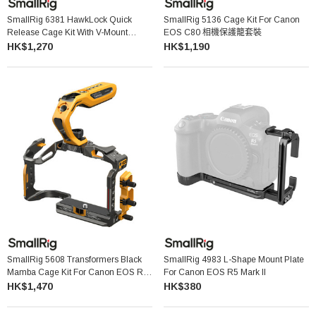
SmallRig 6381 HawkLock Quick
SmallRig 5136 Cage Kit For Canon
Release Cage Kit With V-Mount
EOS C80 相機保護籠套裝
Battery Plate For Canon EOS R6 V 快
HK$1,270
HK$1,190
拆套籠套裝連電池掛板
SmallRig 5608 Transformers Black
SmallRig 4983 L-Shape Mount Plate
Mamba Cage Kit For Canon EOS R5
For Canon EOS R5 Mark II
Mark II (BumbleBee Edition) 相機保護
HK$1,470
HK$380
籠套裝 (大黃蜂系列)