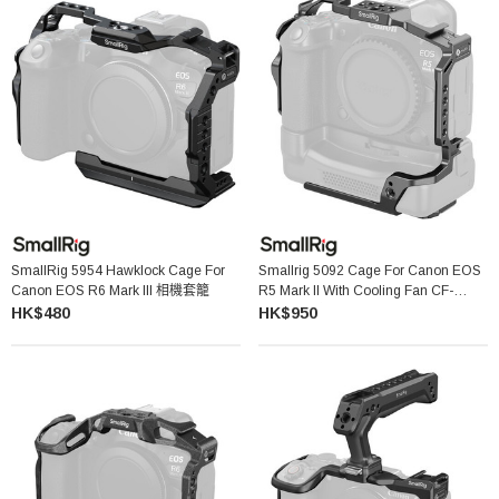
SmallRig 5954 Hawklock Cage For
Smallrig 5092 Cage For Canon EOS
Canon EOS R6 Mark III 相機套籠
R5 Mark II With Cooling Fan CF-
R20EP 相機保護框
HK$480
HK$950