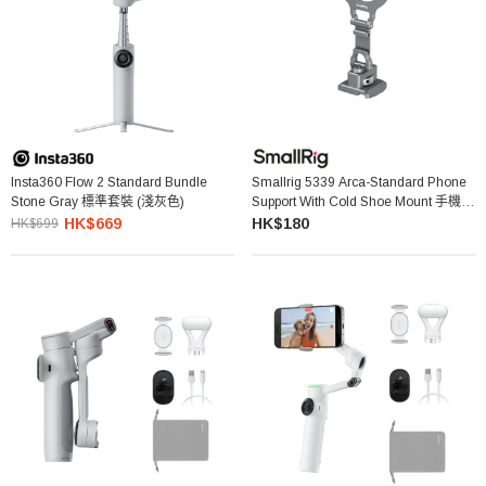
Insta360 Flow 2 Standard Bundle
Smallrig 5339 Arca-Standard Phone
Stone Gray 標準套裝 (淺灰色)
Support With Cold Shoe Mount 手機支
架
HK$669
HK$180
HK$699