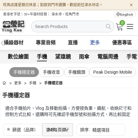
×
旺角店逢星期日休息；如欲到門市選購，歡迎前往深水埗店。
香港老字號｜30+年器材經驗｜
深水埗・旺角門市
English
0
搜
索
攝錄器材
專業音頻
直播
更多
優惠專區
數位繪圖
手機
望遠鏡
雨傘
電腦周邊
手電
手機穩定器
手機收音
手機鏡頭
Peak Design Mobile
更多
手機
手機穩定器
首頁
手機穩定器
適合手機拍片、Vlog 及移動拍攝，方便按負重、續航、收納尺寸和
控制方式比較。選購時可先確認手機型號和拍攝方式，再比較固定
方式、連接接口、重量、續航和攜帶需要。
選購時可先確認手機型號和拍攝方式，再比較固定方式、連接接
口、重量、續航和攜帶需要。