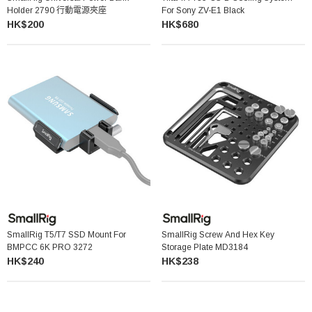
Holder 2790 行動電源夾座
For Sony ZV-E1 Black
HK$200
HK$680
SmallRig T5/T7 SSD Mount For
SmallRig Screw And Hex Key
BMPCC 6K PRO 3272
Storage Plate MD3184
HK$240
HK$238