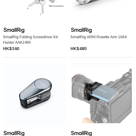
SmallRig Folding Screwdriver Kit
SmallRig ARRI Rosette Arm 1684
Hunter AAK2495
HK$340
HK$480