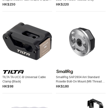
板套裝
HK$230
HK$220
TILTA TA-UCC-B Universal Cable
SmallRig SAP2804 Arri Standard
Clamp (Black)
Rosette Bolt-On Mount (M6 Thread)
齒輪座
HK$98
HK$180