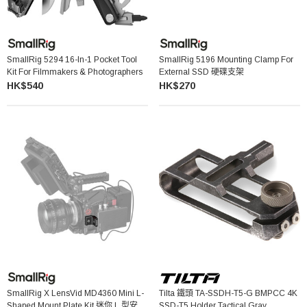
SmallRig 5294 16-In-1 Pocket Tool
SmallRig 5196 Mounting Clamp For
Kit For Filmmakers & Photographers
External SSD 硬碟支架
HK$540
HK$270
SmallRig X LensVid MD4360 Mini L-
Tilta 鐵頭 TA-SSDH-T5-G BMPCC 4K
Shaped Mount Plate Kit 迷你 L 型安裝
SSD-T5 Holder Tactical Gray