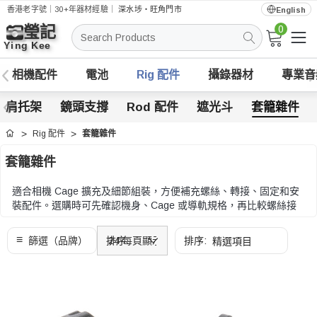
香港老字號｜30+年器材經驗｜
深水埗・旺角門市
English
0
搜
索
相機配件
電池
Rig 配件
攝錄器材
專業音
肩托架
鏡頭支撐
Rod 配件
遮光斗
套籠雜件
Rig 配件
套籠雜件
首頁
套籠雜件
適合相機 Cage 擴充及細節組裝，方便補充螺絲、轉接、固定和安
裝配件。選購時可先確認機身、Cage 或導軌規格，再比較螺絲接
口、安裝位置、承重和線材走位。
選購時可先確認機身、Cage 或導軌規格，再比較螺絲接口、安裝
位置、承重和線材走位。