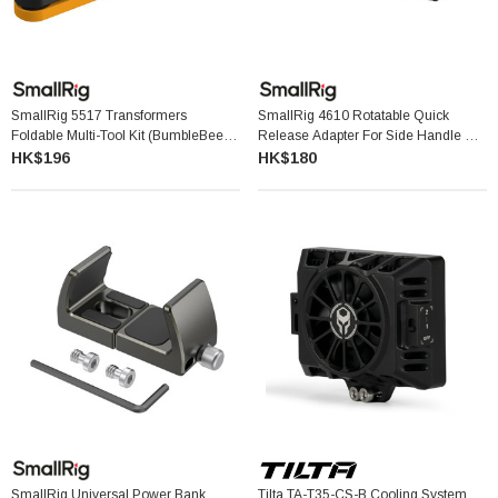
SmallRig 5517 Transformers
SmallRig 4610 Rotatable Quick
Foldable Multi-Tool Kit (BumbleBee
Release Adapter For Side Handle 可
Edition) 摺疊式多功能工具套件 (大黃
旋轉快拆側手柄轉接器 (SmallRig 手機
HK$196
HK$180
蜂系列)
套籠適用)
SmallRig Universal Power Bank
Tilta TA-T35-CS-B Cooling System