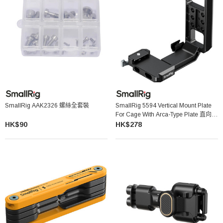
SmallRig AAK2326 螺絲全套裝
SmallRig 5594 Vertical Mount Plate
For Cage With Arca-Type Plate 直向安
裝板
HK$90
HK$278