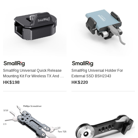
SmallRig Universal Quick Release
SmallRig Universal Holder For
Mounting Kit For Wireless TX And RX
External SSD BSH2343
BSW2482
HK$198
HK$220