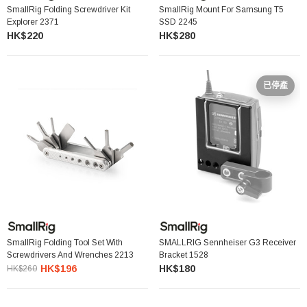
SmallRig Folding Screwdriver Kit
SmallRig Mount For Samsung T5
Explorer 2371
SSD 2245
HK$220
HK$280
已停產
SmallRig Folding Tool Set With
SMALLRIG Sennheiser G3 Receiver
Screwdrivers And Wrenches 2213
Bracket 1528
HK$196
HK$180
HK$260