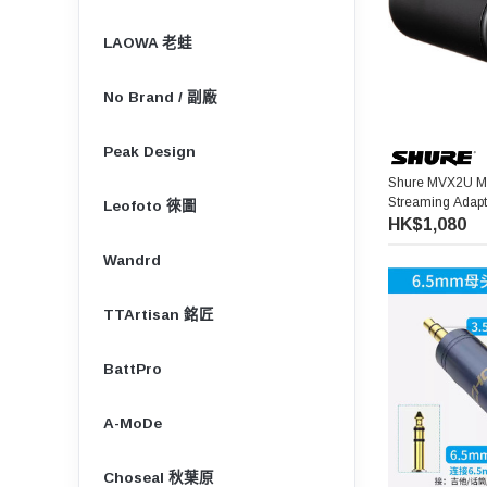
LAOWA 老蛙
No Brand / 副廠
Peak Design
Shure MVX2U M
Streaming Ad
Leofoto 徠圖
HK$1,080
Wandrd
TTArtisan 銘匠
BattPro
A-MoDe
Choseal 秋葉原