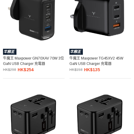
牛魔王 Maxpower GN70XAV 70W 3位
牛魔王 Maxpower TG45XV2 45W
GaN USB Charger 充電器
GaN USB Charger 充電器
HK$254
HK$135
HK$298
HK$158