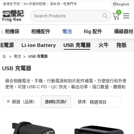
香港老字號｜30+年器材經驗｜
深水埗・旺角門市
English
0
搜
索
相機袋
相機配件
電池
Rig 配件
攝錄器材
能電源
Li-ion Battery
USB 充電器
火牛
拖板
電池
USB 充電器
首頁
USB 充電器
適合相機電池、手機、行動電源和拍片配件補電，方便旅行和外景
使用。可按 USB-C PD、QC 快充、輸出功率、接口數量、體積和
安全保護比較。
可按 USB-C PD、QC 快充、輸出功率、接口數量、體積和安全保
護比較。