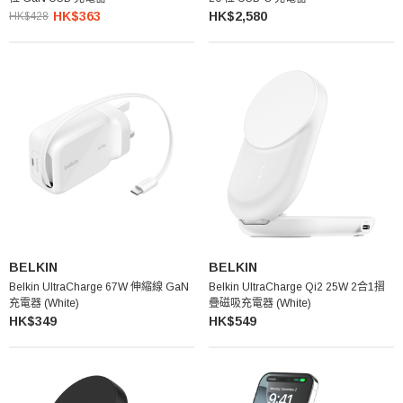
HK$363
HK$2,580
HK$428
BELKIN
BELKIN
Belkin UltraCharge 67W 伸縮線 GaN
Belkin UltraCharge Qi2 25W 2合1摺
充電器 (White)
疊磁吸充電器 (White)
HK$349
HK$549