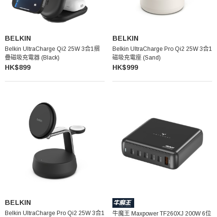
BELKIN
BELKIN
Belkin UltraCharge Qi2 25W 3合1摺
Belkin UltraCharge Pro Qi2 25W 3合1
疊磁吸充電器 (Black)
磁吸充電座 (Sand)
HK$899
HK$999
BELKIN
Belkin UltraCharge Pro Qi2 25W 3合1
牛魔王 Maxpower TF260XJ 200W 6位