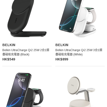
BELKIN
BELKIN
Belkin UltraCharge Qi2 25W 2合1摺
Belkin UltraCharge Qi2 25W 3合1摺
疊磁吸充電器 (Black)
疊磁吸充電器 (White)
HK$549
HK$899