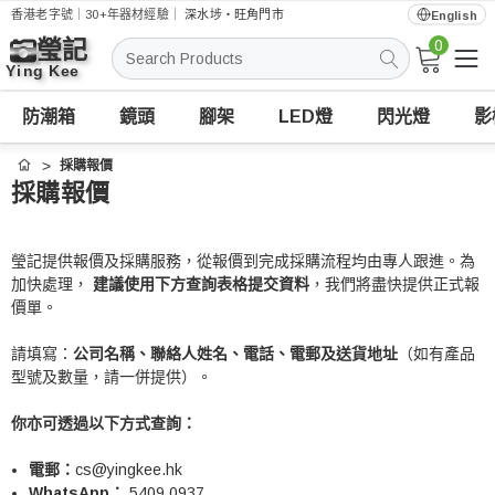
香港老字號｜30+年器材經驗｜
深水埗・旺角門市
English
0
搜
索
防潮箱
鏡頭
腳架
LED燈
閃光燈
影
採購報價
首頁
採購報價
瑩記提供報價及採購服務，從報價到完成採購流程均由專人跟進。為
加快處理，
建議使用下方查詢表格提交資料
，我們將盡快提供正式報
價單。
請填寫：
公司名稱、聯絡人姓名、電話、電郵及送貨地址
（如有產品
型號及數量，請一併提供）。
你亦可透過以下方式查詢：
電郵：
cs@yingkee.hk
WhatsApp：
5409 0937