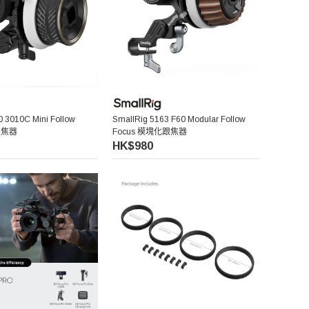
0 3010C Mini Follow
SmallRig 5163 F60 Modular Follow
跟焦器
Focus 模塊化跟焦器
HK$980