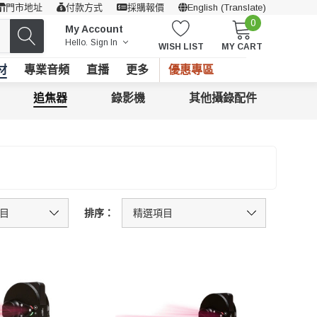
門市地址
付款方式
採購報價
English (Translate)
0
My Account
Hello.
Sign In
WISH LIST
MY CART
材
專業音頻
直播
更多
優惠專區
追焦器
錄影機
其他攝錄配件
排序：