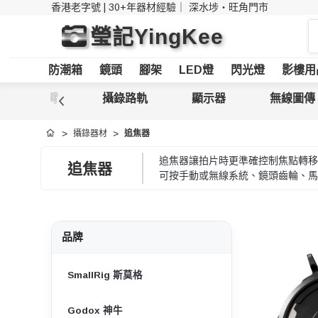
香港老字號 | 30+年器材經驗｜
深水埗・旺角門市
搜
瑩記YingKee
索
防潮箱
鏡頭
腳架
LED燈
閃光燈
影樓用
電影搖臂
攝錄路軌
顯示器
無線圖傳
攝錄器材
追焦器
首頁
追焦器讓拍片時更準確控制焦點轉移，
追焦器
可按手動或無線系統、鏡頭齒輪、馬
品牌
SmallRig 斯莫格
Godox 神牛