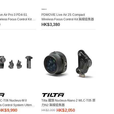
e Air Pro 3 PD4-S1
PDMOVIE Live Air 2S Compact
less Focus Control Kit 無
Wireless Focus Control Kit 無線追焦器
0
HK$3,380
C-T06 Nucleus-M II
Tilta 鐵頭 Nucleus-Nano 2 WLC-T05 原
s Control System Ultimate
力N2 無線追焦器
II 無線鏡頭控制跟焦組
HK$9,990
HK$2,050
HK$2,300