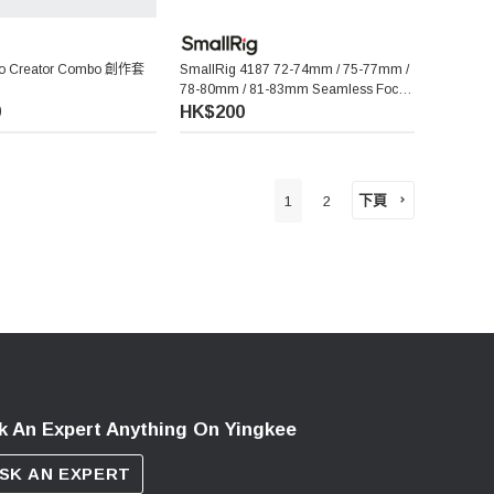
ro Creator Combo‌ 創作套
SmallRig 4187 72-74mm / 75-77mm /
78-80mm / 81-83mm Seamless Focus
Gear Ring Kit
9
HK$200
下頁
1
2
k An Expert Anything On Yingkee
SK AN EXPERT