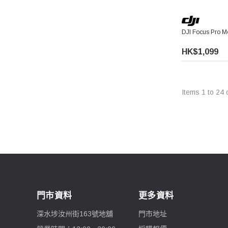
Falconeyes 銳鷹
DJI Focus Pro 
PGYTECH 蒲公英
HK$1,099
Exascend 至譽科技
Items
1
to
24
Maxpower 牛魔王
SONY 索尼
Atomos 阿童木
Rode 羅德
門市資料
更多資料
Superior Seamless 仙麗
深水埗汝州街163號地舖
門市地址
Lenthem 領頓