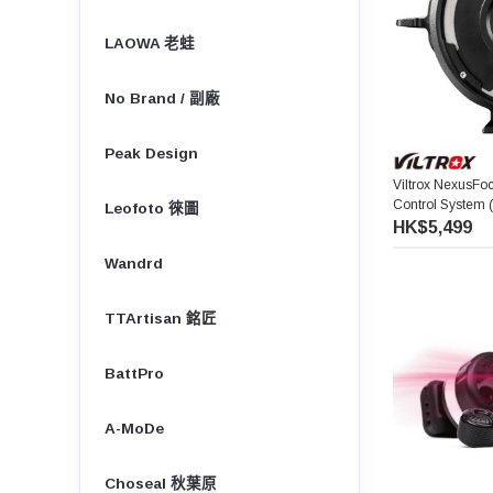
LAOWA 老蛙
No Brand / 副廠
Peak Design
Viltrox NexusFo
Control System
Leofoto 徠圖
轉接環 (雙摩打版
HK$5,499
Wandrd
TTArtisan 銘匠
BattPro
A-MoDe
Choseal 秋葉原