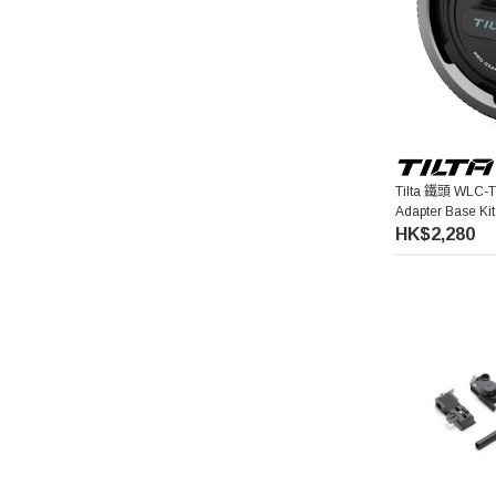
Pixco 百攝寶
Manfrotto 曼富圖
amaran 艾蒙拉
Tilta 鐵頭 WLC-T
Adapter Base Ki
Hollyland
HK$2,280
Aputure 愛圖仕
Hoya
Kupo
Thypoch 叙
Acalava