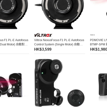
cus F1 PL-E Autofocus
Viltrox NexusFocus F1 PL-E Autofocus
PDMOVIE LI
 (Dual Motor) 自動對焦
Control System (Single Motor) 自動對
BTMP-SP
)
焦轉接環 (單摩打版)
HK$3,599
HK$1,98