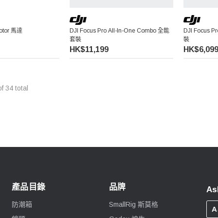
Motor 馬逹
DJI Focus Pro All-In-One Combo 全能
DJI Focus P
套裝
裝
HK$11,199
HK$6,09
of
34
total
產品目錄
品牌
As
防潮箱
SmallRig 斯莫格
A