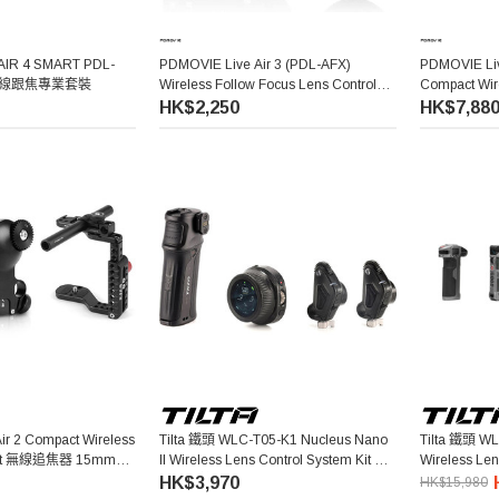
AIR 4 SMART PDL-
PDMOVIE Live Air 3 (PDL-AFX)
PDMOVIE Liv
M 無線跟焦專業套裝
Wireless Follow Focus Lens Control
Compact Wire
System
線追焦器
HK$2,250
HK$7,88
r 2 Compact Wireless
Tilta 鐵頭 WLC-T05-K1 Nucleus Nano
Tilta 鐵頭 WL
l Kit 無線追焦器 15mm路
II Wireless Lens Control System Kit 無
Wireless Len
線鏡頭控制跟焦組
Kit 原力M 
HK$3,970
HK$15,980