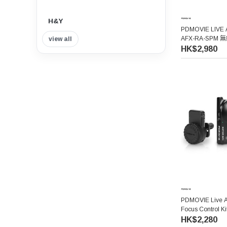
H&Y
PDMOVIE LIVE 
AFX-RA-SP
view all
Insta360
HK$2,980
Tilta 鐵頭
Think Tank Photo
Viltrox 唯卓仕
Nisi 耐司
Nitecore
7artisans 七工匠
PDMOVIE Live Ai
Focus Contro
軌適用
HK$2,280
Benro 百諾