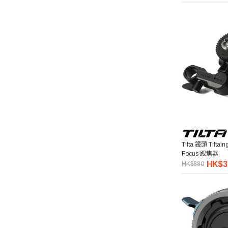
Pelican
Ulanzi 優籃子
Blackmagic Design
Phottix 富達時
NanLite 南光
Tilta 鐵頭 Tiltain
Saramonic 楓笛
Focus 跟焦器
HK$3
HK$880
Marsace 馬小路
DJI 大疆
Kenko 肯高