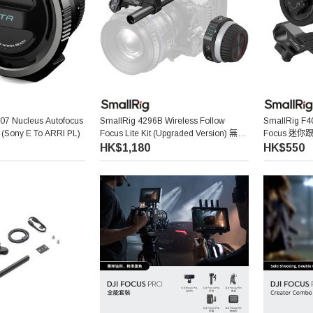
07 Nucleus Autofocus
SmallRig 4296B Wireless Follow
SmallRig F4
t (Sony E To ARRI PL)
Focus Lite Kit (Upgraded Version) 無線
Focus 迷你
跟焦套裝 (升級版)
HK$1,180
HK$550