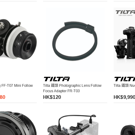
g FF-T07 Mini Follow
Tilta 鐵頭 Photographic Lens Follow
Tilta 鐵頭 
Focus Adapter FR-T03
80
HK$120
HK$9,99