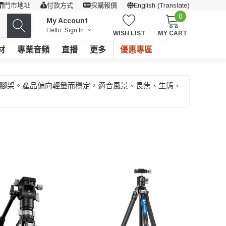
門市地址
付款方式
採購報價
English (Translate)
0
My Account
Hello.
Sign In
WISH LIST
MY CART
材
專業音頻
直播
更多
優惠專區
桌面腳架。產品偏向輕量而穩定，適合風景、長焦、生態、