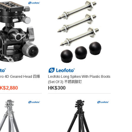
 Pro 4D Geared Head 四維
Leofoto Long Spikes With Plastic Boots
(Set Of 3) 不銹鋼腳釘
K$2,880
HK$300