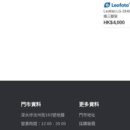
Leofoto LG-28
維三腳架
HK$4,000
門市資料
更多資料
深水埗汝州街163號地舖
門市地址
營業時間：12:00 - 20:00
採購報價