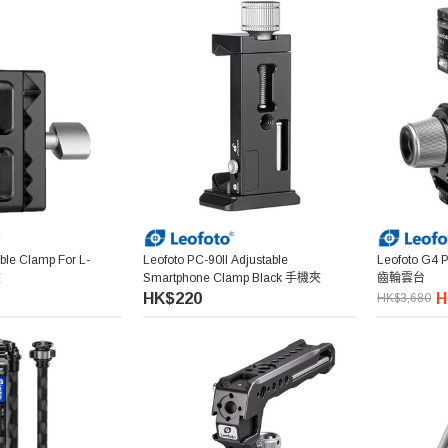
ble Clamp For L-
Leofoto PC-90II Adjustable
Leofoto G4
夾
Smartphone Clamp Black 手機夾
齒輪雲台
HK$220
H
HK$3,680