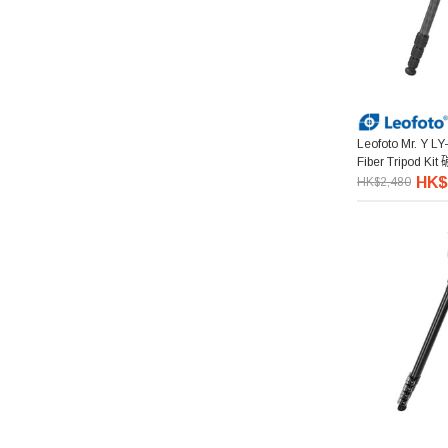
Leofoto Mr. Y L
Fiber Tripod
HK$
HK$2,480