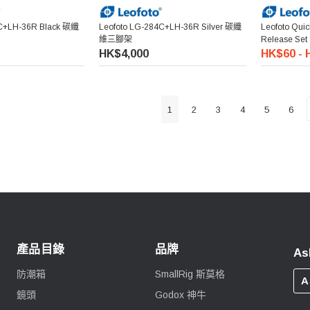
4C+LH-36R Black 碳纖
Leofoto LG-284C+LH-36R Silver 碳纖
Leofoto Quic
維三腳架
Release Set
HK$4,000
HK$60 - 
1
2
3
4
5
6
產品目錄
品牌
As
防潮箱
SmallRig 斯莫格
A
鏡頭
Godox 神牛