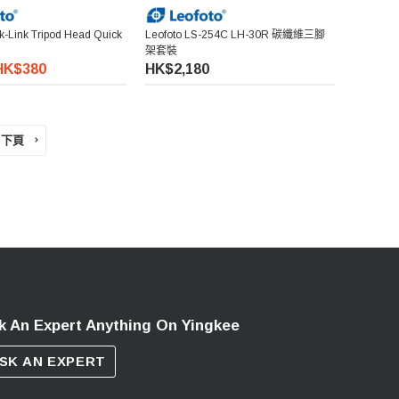
k-Link Tripod Head Quick
Leofoto LS-254C LH-30R 碳纖維三腳
架套裝
HK$380
HK$2,180
下頁
k An Expert Anything On Yingkee
SK AN EXPERT