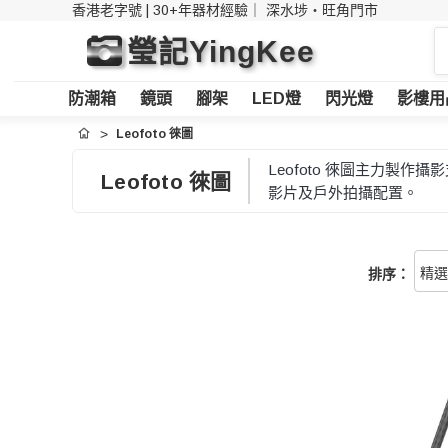
香港老字號 | 30+年器材經驗｜
深水埗・旺角門市
搜
瑩記YingKee
索
防潮箱
鏡頭
腳架
LED燈
閃光燈
影樓用
Leofoto 徠圖
首頁
Leofoto 徠圖主力
Leofoto 徠圖
影片及戶外拍攝配置。
排序：