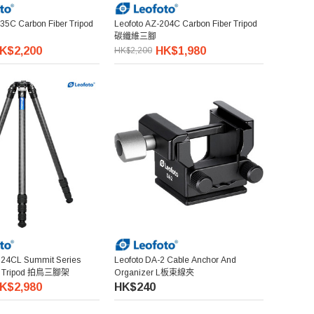
35C Carbon Fiber Tripod
Leofoto AZ-204C Carbon Fiber Tripod
碳纖維三腳
K$2,200
HK$1,980
HK$2,200
324CL Summit Series
Leofoto DA-2 Cable Anchor And
er Tripod 拍鳥三腳架
Organizer L板束線夾
K$2,980
HK$240