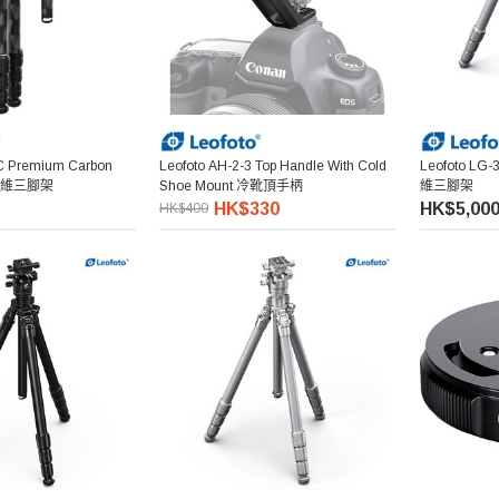
C Premium Carbon
Leofoto AH-2-3 Top Handle With Cold
Leofoto LG-
 碳纖維三腳架
Shoe Mount 冷靴頂手柄
維三腳架
HK$330
HK$5,00
HK$400