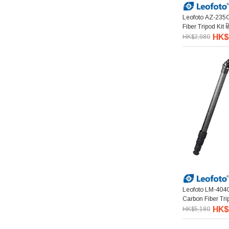
Leofoto AZ-235
Fiber Tripod
HK$
HK$2,980
Leofoto LM-404
Carbon Fiber 
HK$
HK$5,180