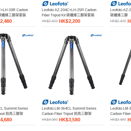
C+LH-30R Carbon
Leofoto AZ-204C+LH-25R Carbon
Leofoto AZ-2
 Kit 碳纖維三腳架套裝
Fiber Tripod Kit 碳纖維三腳架套裝
碳纖維三腳
2,480
HK$2,200
H
HK$2,420
HK$2,420
CL Summit Series
Leofoto LM-364CL Summit Series
Leofoto LM-
Tripod 拍鳥三腳架
Carbon Fiber Tripod 拍鳥三腳架
Carbon Fib
4,680
HK$3,580
H
HK$4,080
HK$3,480