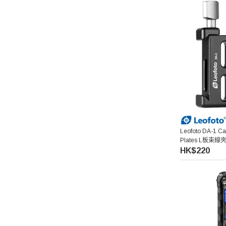
Leofoto DA-1 Ca
Plates L板束線
HK$220