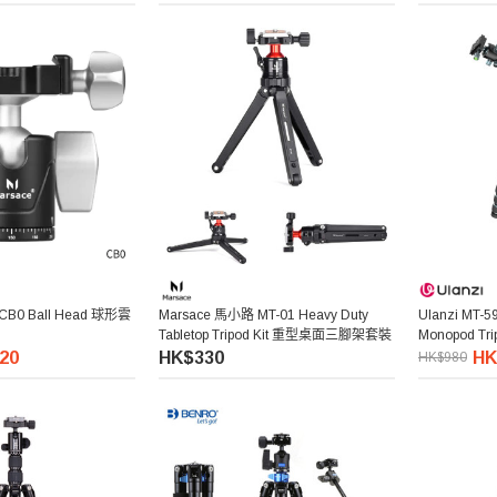
CB0 Ball Head 球形雲
Marsace 馬小路 MT-01 Heavy Duty
Ulanzi MT-59
Tabletop Tripod Kit 重型桌面三腳架套裝
Monopod 
架
20
HK$330
HK
HK$980