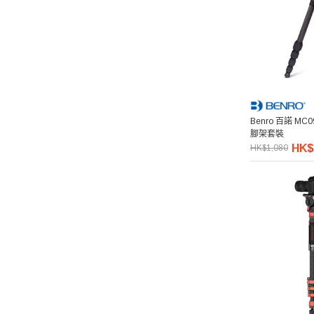
Pixco 百攝寶
Manfrotto 曼富圖
amaran 艾蒙拉
Benro 百諾 MC
腳架套裝
Hollyland
HK$
HK$1,080
Aputure 愛圖仕
Hoya
Kupo
Thypoch 叙
Acalava