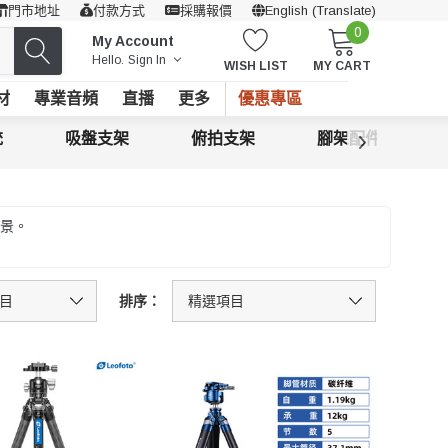
門市地址
付款方式
採購報價
English (Translate)
0
My Account
Hello.
Sign In
WISH LIST
MY CART
材
專業音頻
直播
更多
優惠專區
統
吸盤支架
俯拍支架
腳架配件
景。
排序：