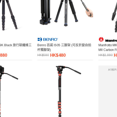
09K Black 旅行碳纖維三
Benro 百諾 IS05 三腳架 (可反折變自拍
Manfrotto 
杆獨腳架)
MII Carbon 
架
880
HK$480
H
HK$580
HK$1,880