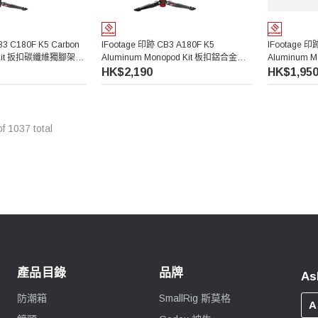
B3 C180F K5 Carbon
IFootage 印跡 CB3 A180F K5
IFootage 印
od Kit 扳扣碳纖維獨腳架套
Aluminum Monopod Kit 板扣鋁合金獨
Aluminum 
腳架套裝
腳架套裝
HK$2,190
HK$1,95
of
1037
total
產品目錄
品牌
As
防潮箱
SmallRig 斯莫格
A