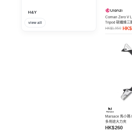
H&Y
Coman Zero V Li
Tripod 碳纖維
view all
Insta360
HK$
HK$1,950
Tilta 鐵頭
Think Tank Photo
Viltrox 唯卓仕
Nisi 耐司
Nitecore
7artisans 七工匠
Marsace 馬小路 M
多用途大力夾
HK$260
Benro 百諾