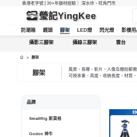
香港老字號 | 30+年器材經驗｜
深水埗・旺角門市
搜
瑩記YingKee
索
防潮箱
鏡頭
腳架
LED燈
閃光燈
影樓用
攝影三腳架
攝錄三腳架
雲台
腳架
首頁
風景、長曝、影片、人像及棚拍都需
腳架
可按承重、高度、收納長度、材質、
品牌
SmallRig 斯莫格
Godox 神牛