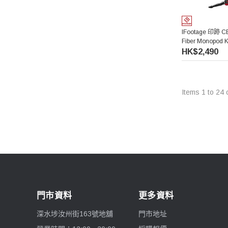
Falconeyes 銳鷹
IFootage 印跡 C
Fiber Monop
PGYTECH 蒲公英
裝
HK$2,490
Exascend 至譽科技
Items
1
to
24
Maxpower 牛魔王
SONY 索尼
Atomos 阿童木
Rode 羅德
門市資料
更多資料
Superior Seamless 仙麗
深水埗汝州街163號地舖
門市地址
Lenthem 領頓