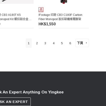
跡 CB3 A180T K5
IFootage 印跡 CB3 C180F Carbon
Monopod Kit 螺扣鋁合金獨
Fiber Monopod 扳扣碳纖維獨腳架
0
HK$1,550
下頁
1
2
3
4
5
6
k An Expert Anything On Yingkee
SK AN EXPERT