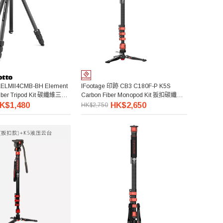
MKELMII4CMB-BH Element
IFootage 印跡 CB3 C180F-P K5S
Fiber Tripod Kit 碳纖維三腳
Carbon Fiber Monopod Kit 扳扣碳纖維
獨腳架套裝
K$1,480
HK$2,650
HK$2,750