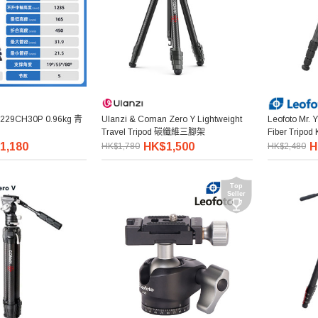
29CH30P 0.96kg 青
Ulanzi & Coman Zero Y Lightweight
Leofoto Mr.
Travel Tripod 碳纖維三腳架
Fiber Tri
1,180
HK$1,500
H
HK$1,780
HK$2,480