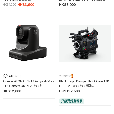
HK$3,600
HK$8,000
HK$4,200
Atomos ATOMAE4K12 A-Eye 4K-12X
Blackmagic Design URSA Cine 12K
PTZ Camera 4K PTZ 攝影機
LF + EVF 電影攝影機套裝
HK$12,000
HK$137,600
只接受採購報價