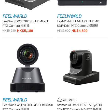
FeelWorld POE20X SDI/HDMI PoE
FeelWorld UHD4K12X UHD 4K
PTZ Camera 攝影機
SDI/HDMI PTZ Camera 攝錄機
HK$5,180
HK$4,800
HK$5,980
HK$6,600
FeelWorld 4K12X UHD 4K HDMI/USB
Atomos ATOMAEHD20 A-Eye HD-
PTZ Camera 攝錄機
20X PTZ Camera HD PTZ 攝影機