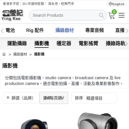
香港老字號｜30+年器材經驗｜
深水埗・旺角門市
English
0
搜
索
電池
Rig 配件
攝錄器材
專業音頻
直播
運動攝錄
攝影機
穩定器
電影搖臂
攝錄路軌
攝錄器材
攝影機
首頁
攝影機
分類包括電影攝影機、studio camera、broadcast camera 及 live
production camera，適合電影拍攝、直播、活動及專業影像製作。
可按感光元件尺寸、鏡頭接環、錄影格式、SDI/HDMI/網絡輸出、
內置 ND、監看及供電配置比較。
可按感光元件尺寸、鏡頭接環、錄影格式、SDI/HDMI/網絡輸出、
內置 ND、監看及供電配置比較。