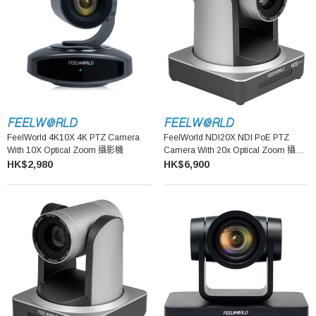
FeelWorld 4K10X 4K PTZ Camera
FeelWorld NDI20X NDI PoE PTZ
With 10X Optical Zoom 攝影機
Camera With 20x Optical Zoom 攝影
機
HK$2,980
HK$6,900