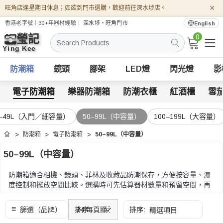
×
旺角店逢星期日休息；如欲到門市選購，歡迎前往深水埗店。
香港老字號｜30+年器材經驗｜
深水埗・旺角門市
English
0
搜
索
防潮箱
鏡頭
腳架
LED燈
閃光燈
影
電子防潮箱
樂器防潮箱
防潮衣櫃
紅酒櫃
雪
0–49L（入門／細容量）
50–99L（中容量）
100–199L（大容量）
防潮箱
電子防潮箱
50–99L（中容量）
首頁
50–99L（中容量）
防潮箱適合相機、鏡頭、菲林及收藏品防潮保存，方便按容量、濕
度控制和擺放空間比較。選購時可先估算器材數量和預留空間，再
比較內部尺寸、層架配置、濕度範圍和耗電量。
選購時可先估算器材數量和預留空間，再比較內部尺寸、層架配
置、濕度範圍和耗電量。