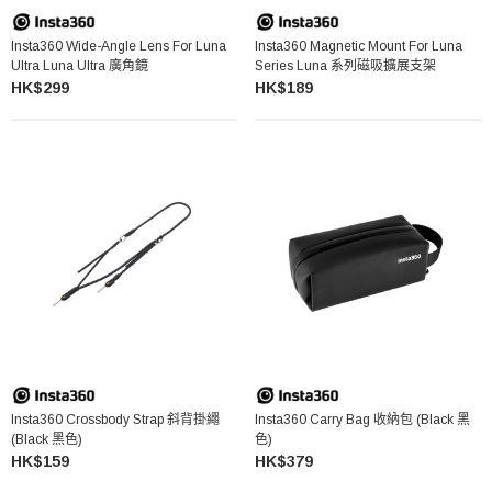
Insta360 Wide-Angle Lens For Luna
Insta360 Magnetic Mount For Luna
Ultra Luna Ultra 廣角鏡
Series Luna 系列磁吸擴展支架
HK$299
HK$189
Insta360 Crossbody Strap 斜背掛繩
Insta360 Carry Bag 收納包 (Black 黑
(Black 黑色)
色)
HK$159
HK$379