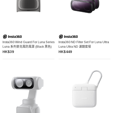
Insta360 Wind Guard For Luna Series
Insta360 ND Filter Set For Luna Ultra
Luna 系列麥克風防風罩 (Black 黑色)
Luna Ultra ND 濾鏡套餐
HK$39
HK$449