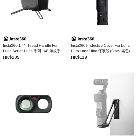
Insta360 1/4" Thread Handle For
Insta360 Protective Cover For Luna
Luna Series Luna 系列 1/4" 螺紋手柄
Ultra Luna Ultra 保護殼 (Black 黑色)
(Black 黑色)
HK$109
HK$119