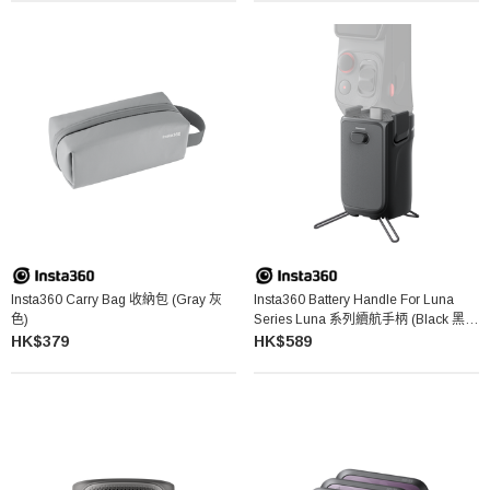
Insta360 Carry Bag 收納包 (Gray 灰
Insta360 Battery Handle For Luna
色)
Series Luna 系列續航手柄 (Black 黑
色)
HK$379
HK$589