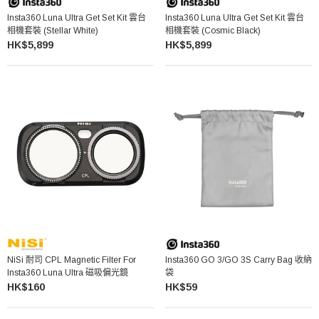
Insta360 Luna Ultra Get Set Kit 雲台
Insta360 Luna Ultra Get Set Kit 雲台
相機套裝 (Stellar White)
相機套裝 (Cosmic Black)
HK$5,899
HK$5,899
NiSi 耐司 CPL Magnetic Filter For
Insta360 GO 3/GO 3S Carry Bag 收納
Insta360 Luna Ultra 磁吸偏光鏡
袋
HK$160
HK$59