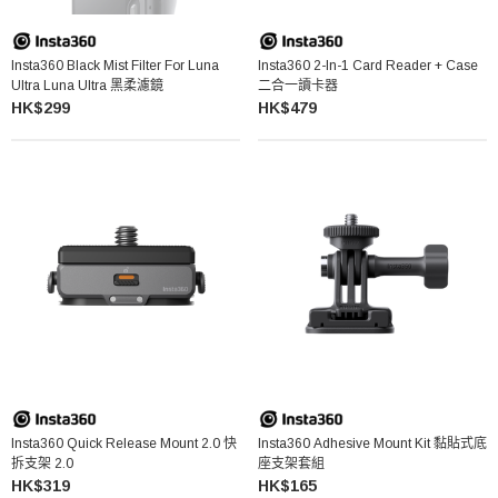
Insta360 Black Mist Filter For Luna
Insta360 2-In-1 Card Reader + Case
Ultra Luna Ultra 黑柔濾鏡
二合一讀卡器
HK$299
HK$479
Insta360 Quick Release Mount 2.0 快
Insta360 Adhesive Mount Kit 黏貼式底
拆支架 2.0
座支架套組
HK$319
HK$165