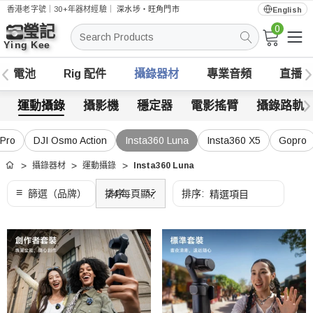
香港老字號｜30+年器材經驗｜
深水埗・旺角門市
English
0
搜
索
電池
Rig 配件
攝錄器材
專業音頻
直播
運動攝錄
攝影機
穩定器
電影搖臂
攝錄路軌
 Pro
DJI Osmo Action
Insta360 Luna
Insta360 X5
Gopro
攝錄器材
運動攝錄
Insta360 Luna
首頁