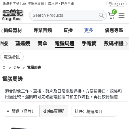
香港老字號｜30+年器材經驗｜
深水埗・旺角門市
English
0
搜
索
攝錄器材
專業音頻
直播
更多
優惠專區
手機
望遠鏡
雨傘
電腦周邊
手電筒
數碼相機
電腦滑鼠
更多
電腦周邊
首頁
電腦周邊
適合影像工作、直播、剪片及日常電腦連接，方便按接口、規格和
用途比較。選購時可先確認電腦接口和工作流程，再比較傳輸速
度、供電、尺寸和相容設備。
選購時可先確認電腦接口和工作流程，再比較傳輸速度、供電、尺
寸和相容設備。