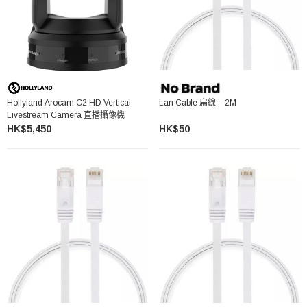
Hollyland Arocam C2 HD Vertical
Lan Cable 扁線 – 2M
Livestream Camera 直播攝像機
HK$5,450
HK$50