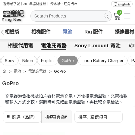
香港老字號｜30+年器材經驗｜
深水埗・旺角門市
English
0
搜
索
相機袋
相機配件
電池
Rig 配件
攝錄器材
相機代用電
電池充電器
Sony L-mount 電池
V 
Sony
Nikon
Fujifilm
GoPro
Li-ion Battery Charger
P
電池
電池充電器
GoPro
首頁
GoPro
充電器適合相機及拍片器材電池充電，方便按電池型號、充電槽數
和輸入方式比較。選購時可先確認電池型號，再比較充電槽數、
USB-C 或 Micro USB 輸入、顯示方式和攜帶需要。
選購時可先確認電池型號，再比較充電槽數、USB-C 或 Micro USB
輸入、顯示方式和攜帶需要。