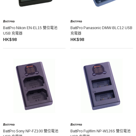
BattPro Nikon EN-EL15 雙位電池
BattPro Panasonic DMW-BLC12 USB
USB 充電器
充電器
HK$98
HK$98
BattPro Sony NP-FZ100 雙位電池
BattPro Fujifilm NP-W126S 雙位電池