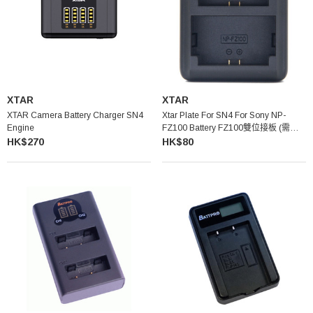
XTAR
XTAR
XTAR Camera Battery Charger SN4
Xtar Plate For SN4 For Sony NP-
Engine
FZ100 Battery FZ100雙位接板 (需配
合SN4使用)
HK$270
HK$80