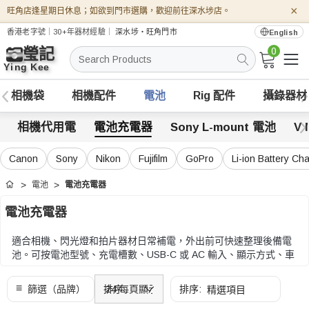
×
旺角店逢星期日休息；如欲到門市選購，歡迎前往深水埗店。
香港老字號｜30+年器材經驗｜
深水埗・旺角門市
English
0
搜
索
相機袋
相機配件
電池
Rig 配件
攝錄器材
相機代用電
電池充電器
Sony L-mount 電池
V 
Canon
Sony
Nikon
Fujifilm
GoPro
Li-ion Battery Ch
電池
電池充電器
首頁
電池充電器
適合相機、閃光燈和拍片器材日常補電，外出前可快速整理後備電
池。可按電池型號、充電槽數、USB-C 或 AC 輸入、顯示方式、車
充和安全保護比較。
可按電池型號、充電槽數、USB-C 或 AC 輸入、顯示方式、車充和
安全保護比較。