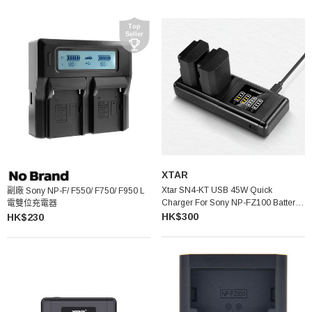
XTAR
Xtar SN4-KT USB 45W Quick
副廠 Sony NP-F/ F550/ F750/ F950 L
Charger For Sony NP-FZ100 Battery
電雙位充電器
雙位充電器
HK$300
HK$230