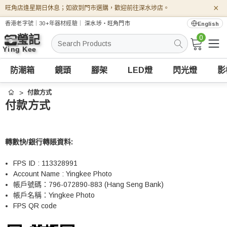
×
旺角店逢星期日休息；如欲到門市選購，歡迎前往深水埗店。
香港老字號｜30+年器材經驗｜
深水埗・旺角門市
English
0
搜
索
防潮箱
鏡頭
腳架
LED燈
閃光燈
影
付款方式
首頁
付款方式
轉數快/
銀行轉賬資料
:
FPS ID : 113328991
Account Name : Yingkee Photo
帳戶號碼：796-072890-883 (Hang Seng Bank)
帳戶名稱：Yingkee Photo
FPS QR code