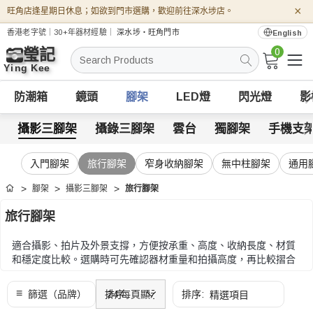
×
旺角店逢星期日休息；如欲到門市選購，歡迎前往深水埗店。
香港老字號｜30+年器材經驗｜
深水埗・旺角門市
English
0
搜
索
防潮箱
鏡頭
腳架
LED燈
閃光燈
影
攝影三腳架
攝錄三腳架
雲台
獨腳架
手機支
入門腳架
旅行腳架
窄身收納腳架
無中柱腳架
通用
腳架
攝影三腳架
旅行腳架
首頁
旅行腳架
適合攝影、拍片及外景支撐，方便按承重、高度、收納長度、材質
和穩定度比較。選購時可先確認器材重量和拍攝高度，再比較摺合
長度、腳管材質、雲台規格和快拆系統。
選購時可先確認器材重量和拍攝高度，再比較摺合長度、腳管材
質、雲台規格和快拆系統。