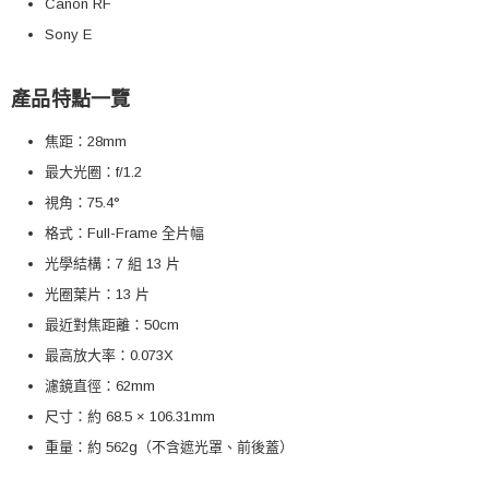
Canon RF
Sony E
產品特點一覽
焦距：28mm
最大光圈：f/1.2
視角：75.4°
格式：Full-Frame 全片幅
光學結構：7 組 13 片
光圈葉片：13 片
最近對焦距離：50cm
最高放大率：0.073X
濾鏡直徑：62mm
尺寸：約 68.5 × 106.31mm
重量：約 562g（不含遮光罩、前後蓋）