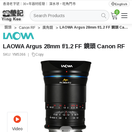
香港老字號｜30+年器材經驗｜
深水埗・旺角門市
English
0
搜
索
鏡頭
LAOWA Argus 28mm f/1.2 FF 鏡頭 Canon RF
Canon RF
廣角鏡
LAOWA Argus 28mm f/1.2 FF 鏡頭 Canon RF
SKU:
YM5366
|
Copy
Video