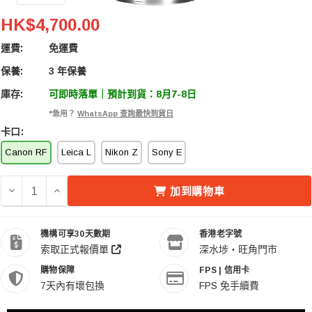
LAOWA Argus 28mm F/1.2 FF 鏡頭 Canon RF
HK$4,700.00
運費:
免運費
保養:
3 年保養
庫存:
可即時落單｜預計到貨：8月7-8日
*急用？
WhatsApp 查詢最快到貨日
卡口:
Canon RF
Leica L
Nikon Z
Sony E
減少 LAOWA ARGUS 28MM F/1.2 FF 鏡頭 CANON RF 的
增加 LAOWA ARGUS 28MM F/1.2 FF 鏡頭 CANO
加到購物車
機構可享30天數期
香港老字號
索取正式報價單
深水埗・旺角門市
購物保障
FPS | 信用卡
7天內有壞包換
FPS 免手續費