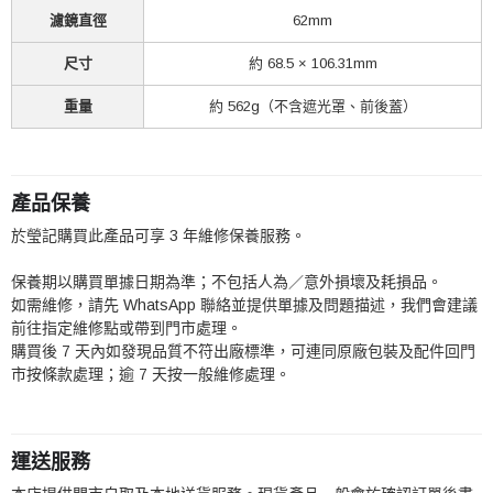
濾鏡直徑
62mm
尺寸
約 68.5 × 106.31mm
重量
約 562g（不含遮光罩、前後蓋）
產品保養
於瑩記購買此產品可享 3 年維修保養服務。
保養期以購買單據日期為準；不包括人為／意外損壞及耗損品。
如需維修，請先 WhatsApp 聯絡並提供單據及問題描述，我們會建議
前往指定維修點或帶到門市處理。
購買後 7 天內如發現品質不符出廠標準，可連同原廠包裝及配件回門
市按條款處理；逾 7 天按一般維修處理。
運送服務