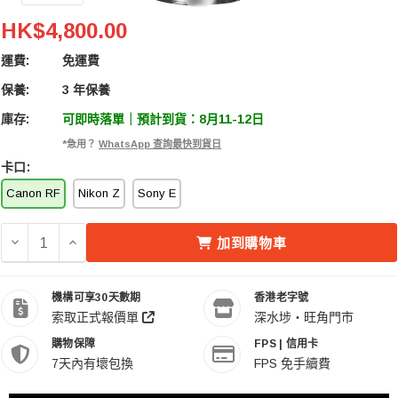
LAOWA Argus 45mm F/0.95 全畫幅鏡頭 Canon RF
HK$4,800.00
運費:
免運費
保養:
3 年保養
庫存:
可即時落單｜預計到貨：8月11-12日
*急用？
WhatsApp 查詢最快到貨日
卡口:
Canon RF
Nikon Z
Sony E
減少 LAOWA ARGUS 45MM F/0.95 全畫幅鏡頭 CANON R
增加 LAOWA ARGUS 45MM F/0.95 全畫幅鏡頭 C
加到購物車
機構可享30天數期
香港老字號
索取正式報價單
深水埗・旺角門市
購物保障
FPS | 信用卡
7天內有壞包換
FPS 免手續費