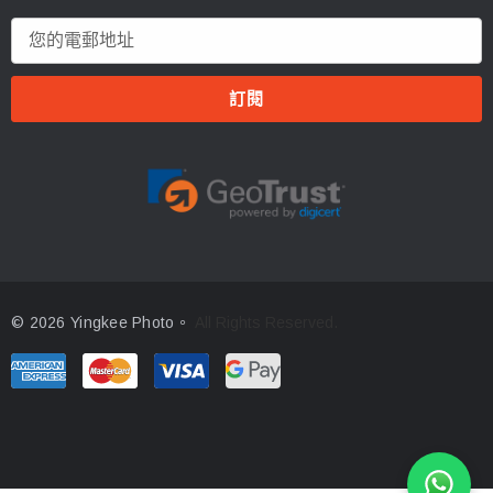
電
郵
地
址
© 2026 Yingkee Photo。
All Rights Reserved.