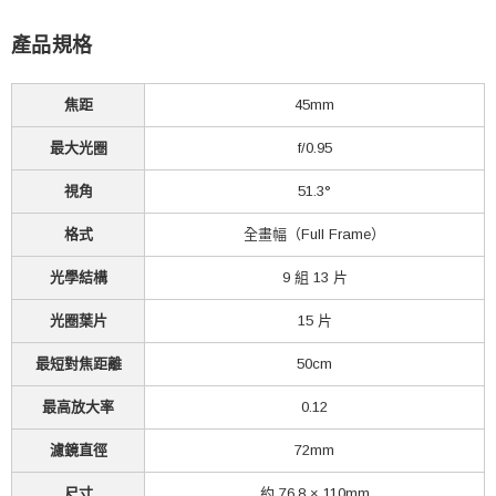
產品規格
焦距
45mm
最大光圈
f/0.95
視角
51.3°
格式
全畫幅（Full Frame）
光學結構
9 組 13 片
光圈葉片
15 片
最短對焦距離
50cm
最高放大率
0.12
濾鏡直徑
72mm
尺寸
約 76.8 × 110mm