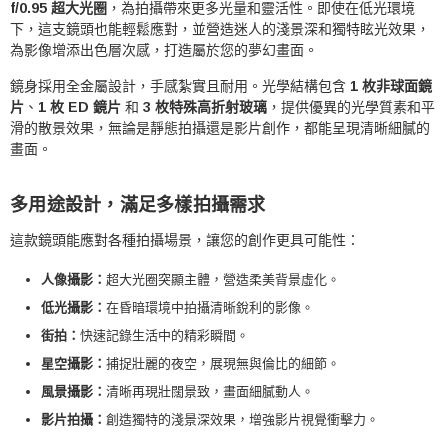
f/0.95 超大光圈
，為拍攝帶來更多光量和靈活性。即使在低光環境
下，這支鏡頭也能輕鬆應對，並營造迷人的淺景深和獨特眩光效果，
為影像增添出色層次感，打造屬於您的夢幻畫面。
鏡身採用全金屬設計，手感紮實且耐用。光學結構包含
1 枚非球面鏡
片
、
1 枚 ED 鏡片
和
3 枚特殊高折射玻璃
，提供優異的光學質素和平
滑的散景效果，無論是靜態拍攝還是影片創作，都能呈現清晰細膩的
畫面。
多用途設計，滿足多樣拍攝需求
這款鏡頭能應對各種拍攝場景，讓您的創作更具可能性：
人像攝影：
超大光圈突顯主體，營造柔美背景虛化。
低光攝影：
在昏暗環境中拍攝清晰銳利的影像。
街拍：
快速記錄生活中的精彩瞬間。
星空攝影：
捕捉壯麗的夜空，展現無與倫比的細節。
風景攝影：
清晰再現壯闊景致，畫面細膩動人。
影片拍攝：
創造獨特的淺景深效果，增強影片視覺衝擊力。