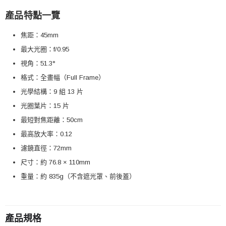
產品特點一覽
焦距：45mm
最大光圈：f/0.95
視角：51.3°
格式：全畫幅（Full Frame）
光學結構：9 組 13 片
光圈葉片：15 片
最短對焦距離：50cm
最高放大率：0.12
濾鏡直徑：72mm
尺寸：約 76.8 × 110mm
重量：約 835g（不含遮光罩、前後蓋）
產品規格