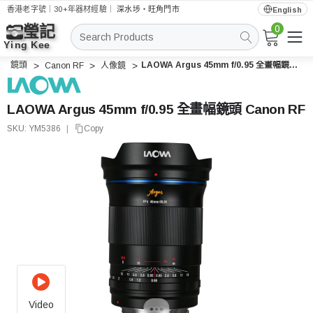
香港老字號｜30+年器材經驗｜
深水埗・旺角門市
English
0
搜
索
鏡頭
LAOWA Argus 45mm f/0.95 全畫幅鏡頭 Canon RF
Canon RF
人像鏡
LAOWA Argus 45mm f/0.95 全畫幅鏡頭 Canon RF
SKU:
YM5386
|
Copy
Video