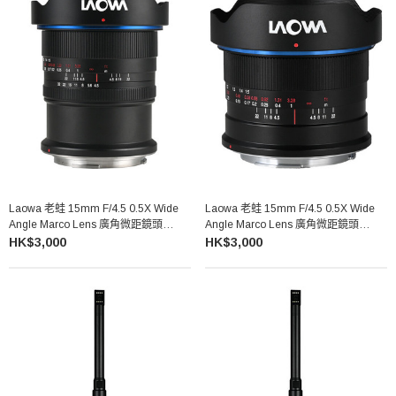
Laowa 老蛙 15mm F/4.5 0.5X Wide
Laowa 老蛙 15mm F/4.5 0.5X Wide
Angle Marco Lens 廣角微距鏡頭
Angle Marco Lens 廣角微距鏡頭
Canon RF
Canon EF
HK$3,000
HK$3,000