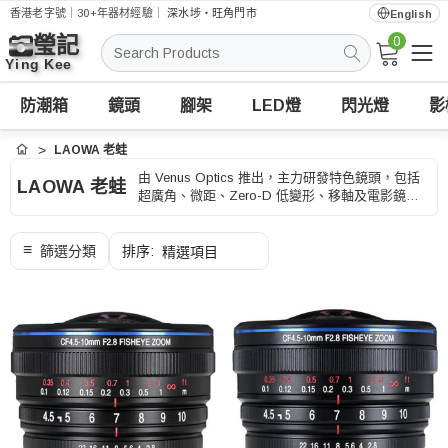
香港老字號｜30+年器材經驗｜
深水埗・旺角門市
English
0
搜
索
防潮箱
鏡頭
腳架
LED燈
閃光燈
影
LAOWA 老蛙
首頁
由 Venus Optics 推出，主力研發特色鏡頭，包括
LAOWA 老蛙
超廣角、微距、Zero-D 低變形、移軸及電影鏡
頭。本店按不同接環及焦段整理，適合風景、建
築、商品微距和創意影像拍攝。