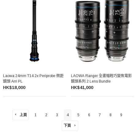
Laowa 24mm T14 2x Periprobe 微距
LAOWA Ranger 全畫幅輕巧變焦電影
鏡頭 Arri PL
鏡頭系列 2 Lens Bundle
HK$18,000
HK$41,000
上頁
1
2
3
4
5
6
7
8
9
下頁