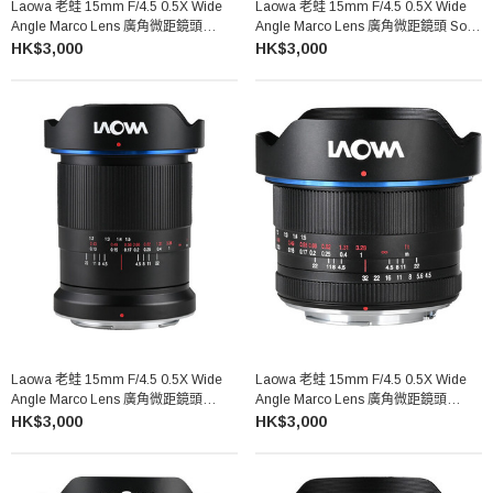
Laowa 老蛙 15mm F/4.5 0.5X Wide
Laowa 老蛙 15mm F/4.5 0.5X Wide
Angle Marco Lens 廣角微距鏡頭
Angle Marco Lens 廣角微距鏡頭 Sony
Leica L
E
HK$3,000
HK$3,000
Laowa 老蛙 15mm F/4.5 0.5X Wide
Laowa 老蛙 15mm F/4.5 0.5X Wide
Angle Marco Lens 廣角微距鏡頭
Angle Marco Lens 廣角微距鏡頭
Nikon Z
Nikon F
HK$3,000
HK$3,000