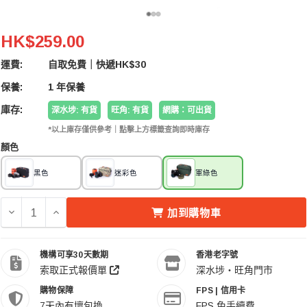
A-MoDe SPX02-AG Small Camera Bag Army Gre
HK$259.00
運費:
自取免費｜快遞HK$30
保養:
1 年保養
庫存:
深水埗: 有貨
旺角: 有貨
網購：可出貨
*以上庫存僅供參考｜點擊上方標籤查詢即時庫存
顏色
黑色
迷彩色
軍綠色
減少 A-MODE SPX02-AG SMALL CAMERA BAG ARMY
增加 A-MODE SPX02-AG SMALL CAMERA BA
加到購物車
機構可享30天數期
香港老字號
索取正式報價單
深水埗・旺角門市
購物保障
FPS | 信用卡
7天內有壞包換
FPS 免手續費