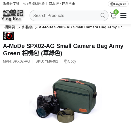
香港老字號｜30+年器材經驗｜
深水埗・旺角門市
English
0
搜
索
相機袋
A-MoDe SPX02-AG Small Camera Bag Army Green 相機包 (軍綠色)
斜揹袋
A-MoDe SPX02-AG Small Camera Bag Army
Green 相機包 (軍綠色)
MPN:
SPX02-AG
|
SKU:
YM6482
|
Copy