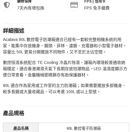
購物保障
FPS | 信用卡
7天內有壞包換
FPS 免手續費
詳細描述
Acalava 80L 數控電子防潮箱適合已經有一套較完整相機系統的用
家，能集中存放機身、鏡頭、菲林、濾鏡、充電器和小型電子器材。
容量比 50L 更易分開擺放不同物件，又不至於太佔空間。
數控恒濕系統配合 TE Cooling 冷晶片除濕，讓箱內環境較普通收納
箱穩定，適合香港潮濕天氣下長期存放怕潮物品。LED 溫濕度顯示方
便日常查看，金屬機械密碼鎖亦有助保護器材。
80L 適合作為家用或工作室的主力防潮箱；如果需要擺放多部機身、
較多長鏡或大量收藏品，可以考慮 100L 或以上型號。
產品規格
產品名稱
80L 數控電子防潮箱