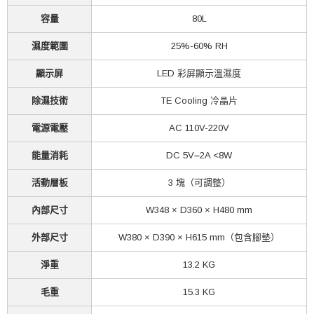
容量
80L
濕度範圍
25%-60% RH
顯示屏
LED 彩屏顯示溫濕度
除濕技術
TE Cooling 冷晶片
電源電壓
AC 110V-220V
能量消耗
DC 5V⎓2A <8W
活動層板
3 塊（可調整）
內部尺寸
W348 × D360 × H480 mm
外部尺寸
W380 × D390 × H615 mm（包含腳墊）
淨重
13.2 KG
毛重
15.3 KG