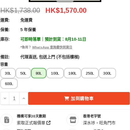
Acalava ALDB-DC0080L-BK 80L 電子防潮箱
HK$1,738.00
HK$1,570.00
運費:
免運費
保養:
5 年保養
庫存:
可即時落單｜預計到貨：8月10-11日
*急用？
WhatsApp 查詢最快到貨日
備註:
代理直送, 包送上門 (不包括樓梯)
容量
30L
50L
80L
100L
180L
250L
300L
600L
減少 ACALAVA ALDB-DC0080L-BK 80L 電子防潮箱 的數量
增加 ACALAVA ALDB-DC0080L-BK 80L 電子防
加到購物車
機構可享30天數期
香港老字號
索取正式報價單
深水埗・旺角門市