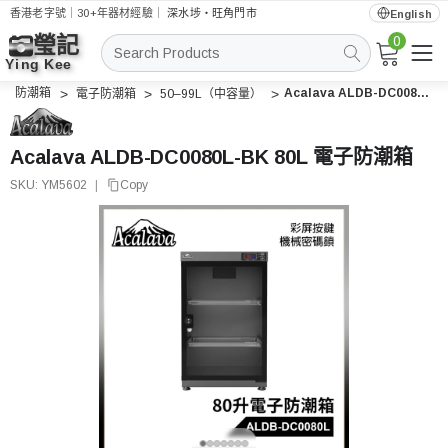
香港老字號｜30+年器材經驗｜
深水埗・旺角門市
English
0
搜
索
防潮箱
Acalava ALDB-DC0080L-BK 80L 電子防潮箱
電子防潮箱
50–99L（中容量）
Acalava ALDB-DC0080L-BK 80L 電子防潮箱
SKU:
YM5602
|
Copy