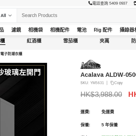
電話查詢 5409 0937
品
濾鏡
相機袋
相機配件
電池
Rig 配件
攝錄器
櫃
紅酒櫃
雪茄櫃
夾萬
防
80L 電子防潮衣櫃
Acalava ALDW-0
|
Copy
SKU:
YM5631
HK$3,988.00
HK
運費:
免運費
保養:
5 年保養