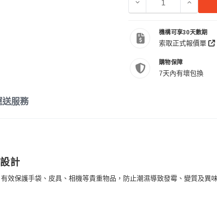
減少 ACALAVA ALDW
增加 AC
機構可享30天數期
索取正式報價單
購物保障
7天內有壞包換
運送服務
門設計
，有效保護手袋、皮具、相機等貴重物品，防止潮濕導致發霉、變質及異