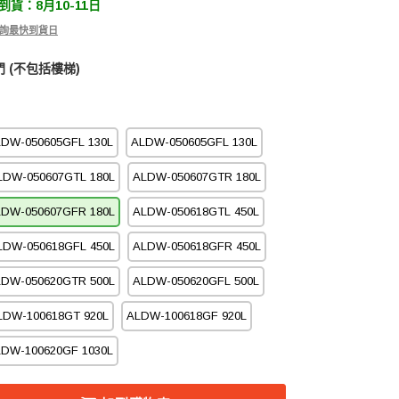
貨：8月10-11日
 查詢最快到貨日
 (不包括樓梯)
DW-050605GFL 130L
ALDW-050605GFL 130L
LDW-050607GTL 180L
ALDW-050607GTR 180L
LDW-050607GFR 180L
ALDW-050618GTL 450L
LDW-050618GFL 450L
ALDW-050618GFR 450L
LDW-050620GTR 500L
ALDW-050620GFL 500L
LDW-100618GT 920L
ALDW-100618GF 920L
DW-100620GF 1030L