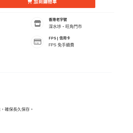
-050607GFR 180L 電子防潮衣櫃 的數量
ALAVA ALDW-050607GFR 180L 電子防潮衣櫃 的數量
加到購物車
香港老字號
深水埗・旺角門市
FPS | 信用卡
FPS 免手續費
味，確保長久保存。