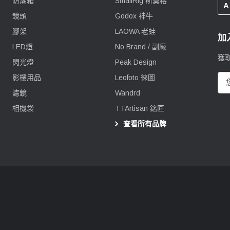
防潮箱
SmallRig 斯莫格
A
鏡頭
Godox 神牛
腳架
LAOWA 老蛙
加
LED燈
No Brand / 副廠
獲
閃光燈
Peak Design
影樓用品
Leofoto 徠圖
電
郵
濾鏡
Wandrd
地
相機袋
TTArtisan 銘匠
址
查看所有品牌