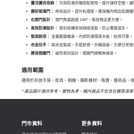
靈活擴充收納：
可與防潮衣櫃搭配使用，提升儲存空間，讓
磨砂玻璃門：
時尚設計，提升私隱度，確保櫃內物品低調優
右開門設計：
開門角度超過 180°，取放物品更方便。
高效防潮設計：
密封結構有效隔絕濕氣，防止霉菌滋生。
堅固耐用：
金屬壓鑄櫃身，內部防潮環保木板，耐用可靠。
合金拉手：
鋁合金製成，手感舒適，外觀高級，方便日常使
靜音開關門：
磁性密封設計，開關門順暢無噪音。
適用範圍
適用於存放手袋、皮具、相機、攝影器材、珠寶、藝術品、
* 產品圖片僅供參考，實物為準，櫃內展品不包含在購買清單
門市資料
更多資料