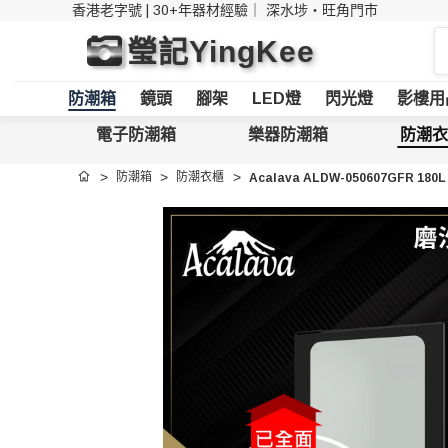
香港老字號 | 30+年器材經驗｜
深水埗・旺角門市
搜
瑩記YingKee
索
防潮箱
鏡頭
腳架
LED燈
閃光燈
影樓用
電子防潮箱
樂器防潮箱
防潮衣
防潮箱
防潮衣櫃
Acalava ALDW-050607GFR 1
首頁