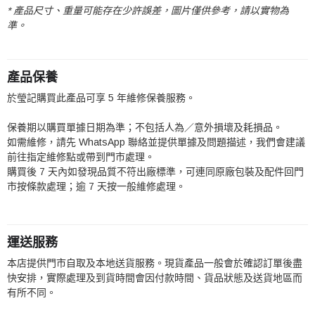
* 產品尺寸、重量可能存在少許誤差，圖片僅供參考，請以實物為
準。
產品保養
於瑩記購買此產品可享 5 年維修保養服務。
保養期以購買單據日期為準；不包括人為／意外損壞及耗損品。
如需維修，請先 WhatsApp 聯絡並提供單據及問題描述，我們會建議
前往指定維修點或帶到門市處理。
購買後 7 天內如發現品質不符出廠標準，可連同原廠包裝及配件回門
市按條款處理；逾 7 天按一般維修處理。
運送服務
本店提供門市自取及本地送貨服務。現貨產品一般會於確認訂單後盡
快安排，實際處理及到貨時間會因付款時間、貨品狀態及送貨地區而
有所不同。