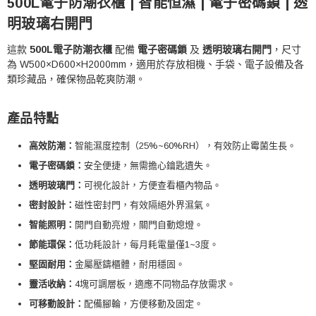
500L電子防潮衣櫃 | 智能恒濕 | 電子密碼鎖 | 透
明玻璃右開門
這款
500L電子防潮衣櫃
配備
電子密碼鎖
及
透明玻璃右開門
，尺寸
為 W500×D600×H2000mm，適用於存放相機、手袋、電子設備及各
類珍藏品，確保物品乾爽防潮。
產品特點
高效防潮：
智能濕度控制（25%~60%RH），有效防止霉菌生長。
電子密碼鎖：
安全便捷，無需擔心鑰匙遺失。
透明玻璃門：
可視化設計，方便查看櫃內物品。
密封設計：
磁性密封門，有效隔絕外界濕氣。
智能照明：
開門自動亮燈，關門自動熄燈。
節能環保：
低功耗設計，每月耗電量僅1~3度。
堅固耐用：
金屬壓鑄櫃體，耐用穩固。
靈活收納：
4塊可調層板，適應不同物品存放需求。
可移動設計：
配備腳輪，方便移動及固定。