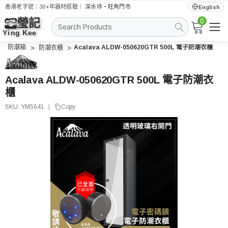
香港老字號｜30+年器材經驗｜
深水埗・旺角門市
English
0
搜
索
防潮箱
Acalava ALDW-050620GTR 500L 電子防潮衣櫃
防潮衣櫃
Acalava ALDW-050620GTR 500L 電子防潮衣
櫃
SKU:
YM5641
|
Copy