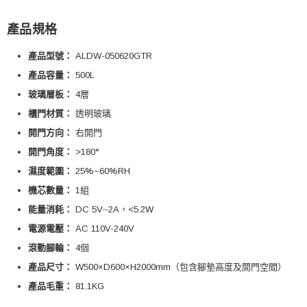
產品規格
產品型號：
ALDW-050620GTR
產品容量：
500L
玻璃層板：
4層
櫃門材質：
透明玻璃
開門方向：
右開門
開門角度：
>180°
濕度範圍：
25%~60%RH
機芯數量：
1組
能量消耗：
DC 5V⎓2A，<5.2W
電源電壓：
AC 110V-240V
滾動腳輪：
4個
產品尺寸：
W500×D600×H2000mm（包含腳墊高度及開門空間）
產品毛重：
81.1KG