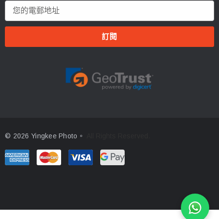
電
郵
地
址
© 2026 Yingkee Photo。
All Rights Reserved.