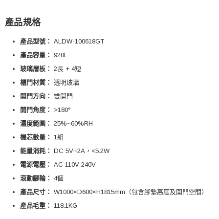
產品規格
產品型號：
ALDW-100618GT
產品容量：
920L
玻璃層板：
2長 + 4短
櫃門材質：
透明玻璃
開門方向：
雙開門
開門角度：
>180°
濕度範圍：
25%~60%RH
機芯數量：
1組
能量消耗：
DC 5V⎓2A，<5.2W
電源電壓：
AC 110V-240V
滾動腳輪：
4個
產品尺寸：
W1000×D600×H1815mm（包含腳墊高度及開門空間）
產品毛重：
118.1KG