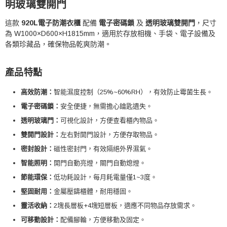
明玻璃雙開門
這款
920L電子防潮衣櫃
配備
電子密碼鎖
及
透明玻璃雙開門
，尺寸
為 W1000×D600×H1815mm，適用於存放相機、手袋、電子設備及
各類珍藏品，確保物品乾爽防潮。
產品特點
高效防潮：
智能濕度控制（25%~60%RH），有效防止霉菌生長。
電子密碼鎖：
安全便捷，無需擔心鑰匙遺失。
透明玻璃門：
可視化設計，方便查看櫃內物品。
雙開門設計：
左右對開門設計，方便存取物品。
密封設計：
磁性密封門，有效隔絕外界濕氣。
智能照明：
開門自動亮燈，關門自動熄燈。
節能環保：
低功耗設計，每月耗電量僅1~3度。
堅固耐用：
金屬壓鑄櫃體，耐用穩固。
靈活收納：
2塊長層板+4塊短層板，適應不同物品存放需求。
可移動設計：
配備腳輪，方便移動及固定。