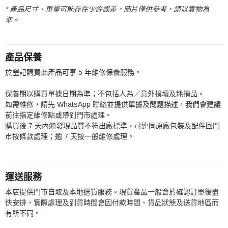
* 產品尺寸、重量可能存在少許誤差，圖片僅供參考，請以實物為
準。
產品保養
於瑩記購買此產品可享 5 年維修保養服務。
保養期以購買單據日期為準；不包括人為／意外損壞及耗損品。
如需維修，請先 WhatsApp 聯絡並提供單據及問題描述，我們會建議
前往指定維修點或帶到門市處理。
購買後 7 天內如發現品質不符出廠標準，可連同原廠包裝及配件回門
市按條款處理；逾 7 天按一般維修處理。
運送服務
本店提供門市自取及本地送貨服務。現貨產品一般會於確認訂單後盡
快安排，實際處理及到貨時間會因付款時間、貨品狀態及送貨地區而
有所不同。