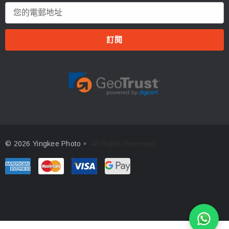
電
郵
地
址
© 2026 Yingkee Photo。
All Rights Reserved.