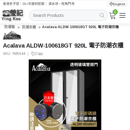
香港老字號｜30+年器材經驗｜
深水埗・旺角門市
English
0
搜
索
防潮箱
Acalava ALDW-100618GT 920L 電子防潮衣櫃
防潮衣櫃
Acalava ALDW-100618GT 920L 電子防潮衣櫃
SKU:
YM5644
|
Copy