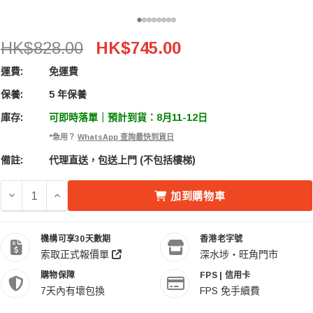
AMagic ADC-MLED50L 50L 電子防潮箱
HK$828.00
HK$745.00
運費:
免運費
保養:
5 年保養
庫存:
可即時落單｜預計到貨：8月11-12日
*急用？
WhatsApp 查詢最快到貨日
備註:
代理直送，包送上門 (不包括樓梯)
減少 AMAGIC ADC-MLED50L 50L 電子防潮箱 的數量
增加 AMAGIC ADC-MLED50L 50L 電子防潮箱 的
加到購物車
機構可享30天數期
香港老字號
索取正式報價單
深水埗・旺角門市
購物保障
FPS | 信用卡
7天內有壞包換
FPS 免手續費