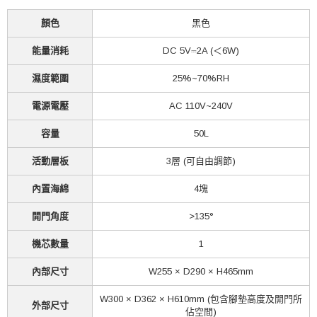
顏色
黑色
能量消耗
DC 5V⎓2A (＜6W)
濕度範圍
25%~70%RH
電源電壓
AC 110V~240V
容量
50L
活動層板
3層 (可自由調節)
內置海綿
4塊
開門角度
>135°
機芯數量
1
內部尺寸
W255 × D290 × H465mm
W300 × D362 × H610mm (包含腳墊高度及開門所
外部尺寸
佔空間)