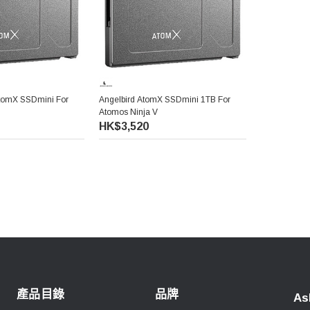
AtomX SSDmini For
Angelbird AtomX SSDmini 1TB For
Atomos Ninja V
HK$3,520
產品目錄
品牌
As