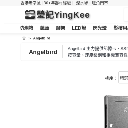
香港老字號 | 30+年器材經驗｜
深水埗・旺角門市
搜
瑩記YingKee
索
防潮箱
鏡頭
腳架
LED燈
閃光燈
影樓用
Angelbird
首頁
Angelbird 主力提供記憶
Angelbird
按容量、速度級別和相機兼容性
排序：