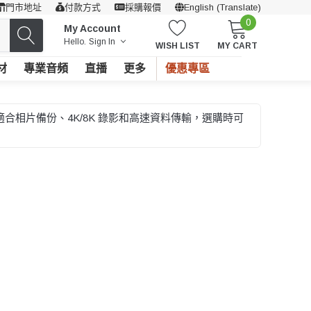
門市地址
付款方式
採購報價
English (Translate)
0
My Account
Hello.
Sign In
WISH LIST
MY CART
材
專業音頻
直播
更多
優惠專區
適合相片備份、4K/8K 錄影和高速資料傳輸，選購時可