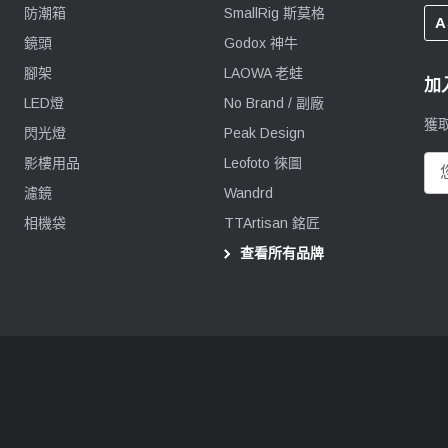
防潮箱
SmallRig 斯莫格
A
鏡頭
Godox 神牛
腳架
LAOWA 老蛙
加
LED燈
No Brand / 副廠
獲
閃光燈
Peak Design
影樓用品
Leofoto 徠圖
電
郵
濾鏡
Wandrd
地
相機袋
TTArtisan 銘匠
址
查看所有品牌