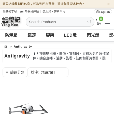
×
旺角店逢星期日休息；如欲到門市選購，歡迎前往深水埗店。
香港老字號｜30+年器材經驗｜
深水埗・旺角門市
English
0
搜
索
防潮箱
鏡頭
腳架
LED燈
閃光燈
影
Antigravity
首頁
主力提供監視器、圖傳、提詞器、直播及影片製作配
Antigravity
件。適合直播、活動、監看、訪問和影片製作，選購
時可按輸入輸出接口、供電和拍攝流程、型號和用途
核對。