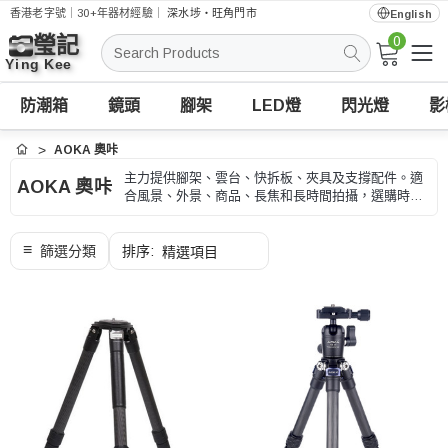
香港老字號｜30+年器材經驗｜
深水埗・旺角門市
English
0
搜
索
防潮箱
鏡頭
腳架
LED燈
閃光燈
影
AOKA 奧咔
首頁
主力提供腳架、雲台、快拆板、夾具及支撐配件。適
AOKA 奧咔
合風景、外景、商品、長焦和長時間拍攝，選購時可
按承重、高度、收納長度和快拆規格、型號和用途核
對。