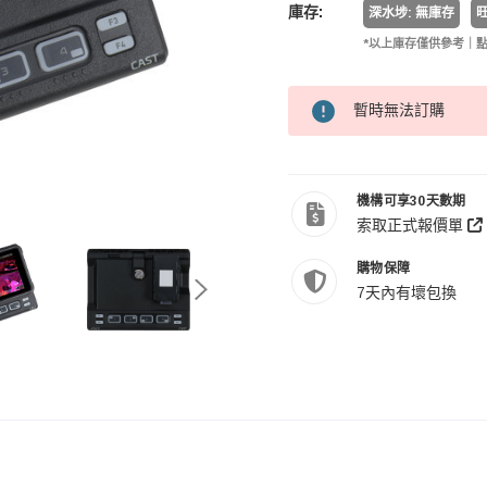
庫存:
深水埗: 無庫存
旺
*以上庫存僅供參考｜
暫時無法訂購
機構可享30天數期
索取正式報價單
購物保障
7天內有壞包換