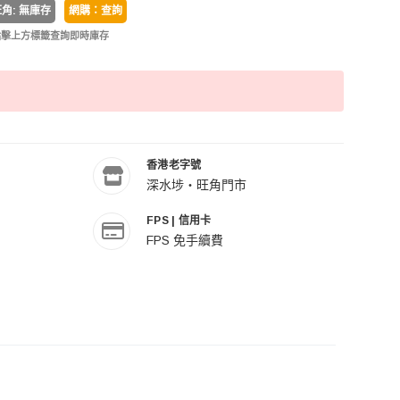
角: 無庫存
網購：查詢
點擊上方標籤查詢即時庫存
香港老字號
深水埗・旺角門市
FPS | 信用卡
FPS 免手續費