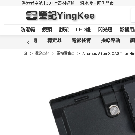
香港老字號 | 30+年器材經驗｜
深水埗・旺角門市
搜
瑩記YingKee
索
防潮箱
鏡頭
腳架
LED燈
閃光燈
影樓用
動攝錄
攝影機
穩定器
電影搖臂
攝錄路軌
顯
攝錄器材
視頻混合器
Atomos AtomX CAST for Ninj
首頁