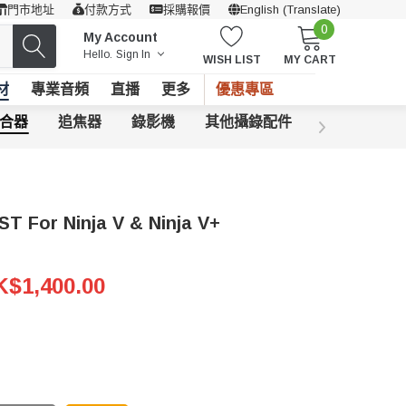
門市地址
付款方式
採購報價
English (Translate)
0
My Account
Hello.
Sign In
WISH LIST
MY CART
材
專業音頻
直播
更多
優惠專區
合器
追焦器
錄影機
其他攝錄配件
 For Ninja V & Ninja V+
$1,400.00