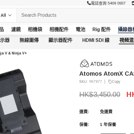
電話查詢 5409 0937
品
濾鏡
相機袋
相機配件
電池
Rig 配件
攝錄器
示器
無線圖傳
顯示器配件
HDMI SDI 線
視頻混
a V & Ninja V+
Atomos AtomX CAST
|
Copy
SKU:
YK7977
HK$3,450.00
HK
運費:
免運費
保養:
1 年保養