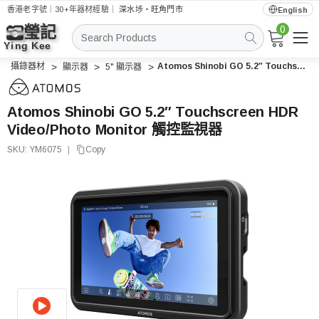
香港老字號｜30+年器材經驗｜
深水埗・旺角門市
English
0
搜
索
攝錄器材
Atomos Shinobi GO 5.2″ Touchscreen HDR Video/Photo Monitor 觸控監視器
顯示器
5" 顯示器
Atomos Shinobi GO 5.2″ Touchscreen HDR
Video/Photo Monitor 觸控監視器
SKU:
YM6075
|
Copy