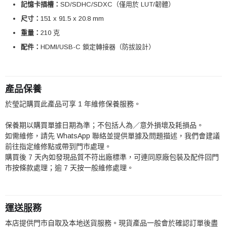
記憶卡插槽：
SD/SDHC/SDXC（僅用於 LUT/韌體）
尺寸：
151 x 91.5 x 20.8 mm
重量：
210 克
配件：
HDMI/USB-C 鎖定轉接器（防拔設計）
產品保養
於瑩記購買此產品可享 1 年維修保養服務。
保養期以購買單據日期為準；不包括人為／意外損壞及耗損品。
如需維修，請先 WhatsApp 聯絡並提供單據及問題描述，我們會建議
前往指定維修點或帶到門市處理。
購買後 7 天內如發現品質不符出廠標準，可連同原廠包裝及配件回門
市按條款處理；逾 7 天按一般維修處理。
運送服務
本店提供門市自取及本地送貨服務。現貨產品一般會於確認訂單後盡