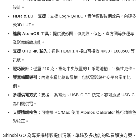
設計。
HDR & LUT 支援：
支援 Log/PQ/HLG，實時模擬後期效果，內建多
款3D LUT。
進階 AtomOS 工具：
提供波形圖、斑馬紋、假色、直方圖等多種專
業影像輔助功能。
支援 UHD 4K 輸入：
通過 HDMI 1.4 接口可接收 4K30、1080p60 等
訊號。
輕巧設計：
僅重 210 克，搭配中央設置的 L 系電池槽，平衡性更佳。
豐富構圖導引：
內建多種比例取景框，包括電影與社交平台常用比
例。
多種供電方式：
支援 L 系電池、USB-C PD 快充，亦可透過 USB-C
為相機供電。
支援遠端校色：
可連接 PC/Mac 使用 Atomos Calibrator 進行精準色
彩校正。
Shinobi GO 為專業攝錄影提供清晰、準確及多功能的監看解決方案，