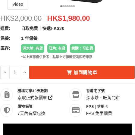
Video
Atomos Shinobi GO 5.2″ Touchscreen HDR Video
HK$2,000.00
HK$1,980.00
運費:
自取免費｜快遞HK$30
保養:
1 年保養
庫存:
深水埗: 有貨
旺角: 有貨
網購：可出貨
*以上庫存僅供參考｜點擊上方標籤查詢即時庫存
減少 ATOMOS SHINOBI GO 5.2″ TOUCHSCREEN HDR
增加 ATOMOS SHINOBI GO 5.2″ TOUCHSCRE
加到購物車
機構可享30天數期
香港老字號
索取正式報價單
深水埗・旺角門市
購物保障
FPS | 信用卡
7天內有壞包換
FPS 免手續費