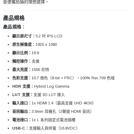
是便攜拍攝的理想選擇。
產品規格
產品規格：
顯示屏尺寸：
5.2 吋 IPS LCD
原生解像度：
1920 x 1080
顯示比例：
16:9
觸控操作：
支援
最大亮度：
1500 尼特
色彩支援：
10.7 億色（8-bit + FRC），100% Rec.709 色域
HDR 支援：
Hybrid Log Gamma
LUT 支援：
支援 3D LUT 匯入
輸入接口：
1x HDMI 1.4（最高支援 UHD 4K30）
音訊輸出：
3.5mm 耳機孔（2聲道 HDMI 音訊）
電池接口：
1x L 系列固定式電池插槽
USB-C：
支援輸入與供電（16.8VDC）