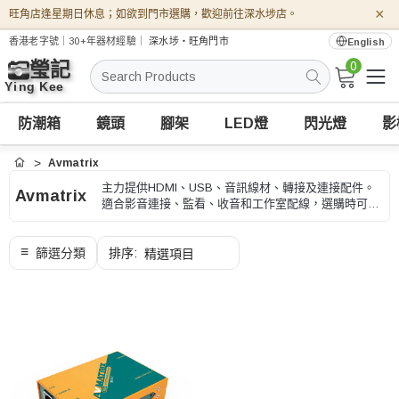
×
旺角店逢星期日休息；如欲到門市選購，歡迎前往深水埗店。
香港老字號｜30+年器材經驗｜
深水埗・旺角門市
English
0
搜
索
防潮箱
鏡頭
腳架
LED燈
閃光燈
影
Avmatrix
首頁
主力提供HDMI、USB、音訊線材、轉接及連接配件。
Avmatrix
適合影音連接、監看、收音和工作室配線，選購時可按
接口、長度、版本和用途、型號和用途核對。