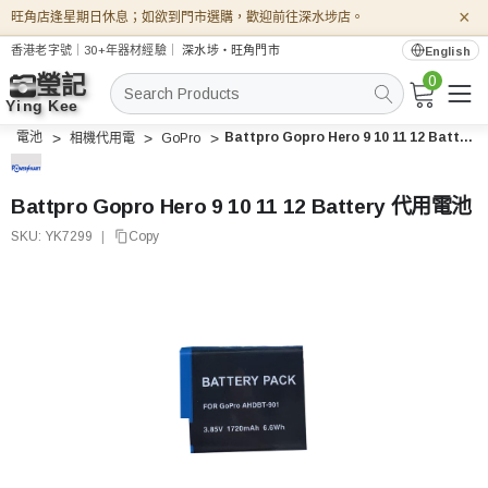
×
旺角店逢星期日休息；如欲到門市選購，歡迎前往深水埗店。
香港老字號｜30+年器材經驗｜
深水埗・旺角門市
English
0
搜
索
電池
Battpro Gopro Hero 9 10 11 12 Battery 代用電池
相機代用電
GoPro
Battpro Gopro Hero 9 10 11 12 Battery 代用電池
SKU:
YK7299
|
Copy