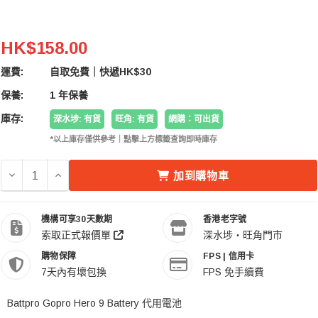
Battpro Gopro Hero 9 10 11 12 Battery 代用電池
HK$158.00
運費:
自取免費｜快遞HK$30
保養:
1 年保養
庫存:
深水埗: 有貨
旺角: 有貨
網購：可出貨
*以上庫存僅供參考｜點擊上方標籤查詢即時庫存
減少 BATTPRO GOPRO HERO 9 10 11 12 BATTERY 
增加 BATTPRO GOPRO HERO 9 10 11 12 BA
加到購物車
機構可享30天數期
香港老字號
索取正式報價單
深水埗・旺角門市
購物保障
FPS | 信用卡
7天內有壞包換
FPS 免手續費
Battpro Gopro Hero 9 Battery 代用電池