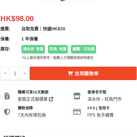
BattPro GoPro Hero 9 / 10 / 11 / 12 雙位電池 USB-
HK$98.00
運費:
自取免費｜快遞HK$30
保養:
1 年保養
庫存:
深水埗: 有貨
旺角: 有貨
網購：可出貨
*以上庫存僅供參考｜點擊上方標籤查詢即時庫存
減少 BATTPRO GOPRO HERO 9 / 10 / 11 / 12 雙位電池 
增加 BATTPRO GOPRO HERO 9 / 10 / 11 / 1
加到購物車
機構可享30天數期
香港老字號
索取正式報價單
深水埗・旺角門市
購物保障
FPS | 信用卡
7天內有壞包換
FPS 免手續費