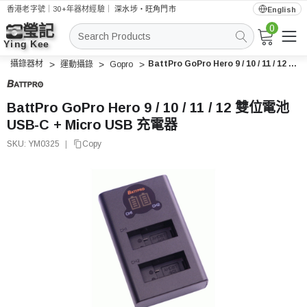
香港老字號｜30+年器材經驗｜
深水埗・旺角門市
English
0
搜
索
攝錄器材
BattPro GoPro Hero 9 / 10 / 11 / 12 雙位電池 USB-C + Micro USB 充電器
運動攝錄
Gopro
BattPro GoPro Hero 9 / 10 / 11 / 12 雙位電池
USB-C + Micro USB 充電器
SKU:
YM0325
|
Copy