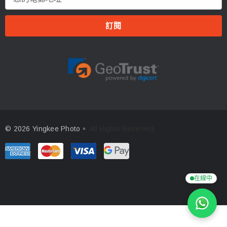
郵
地
址
© 2026 Yingkee Photo。
All Rights Reserved.
在線中