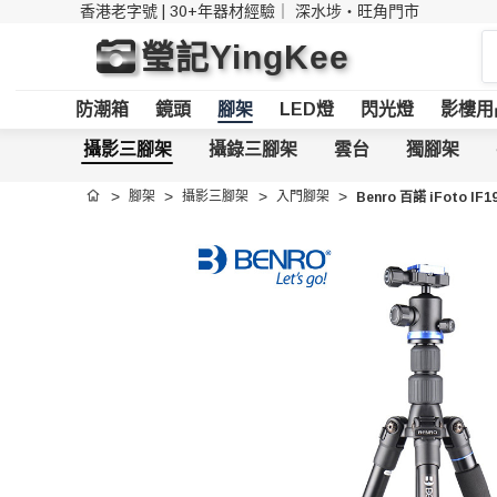
香港老字號 | 30+年器材經驗｜
深水埗・旺角門市
搜
瑩記YingKee
索
防潮箱
鏡頭
腳架
LED燈
閃光燈
影樓用
攝影三腳架
攝錄三腳架
雲台
獨腳架
腳架
攝影三腳架
入門腳架
Benro 百諾 iFoto 
首頁