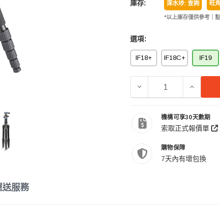
庫存:
深水埗: 查詢
旺角
*以上庫存僅供參考｜
選項:
IF18+
IF18C+
IF19
減少 BENRO 百諾 IF
增加 BE
機構可享30天數期
索取正式報價單
購物保障
7天內有壞包換
運送服務