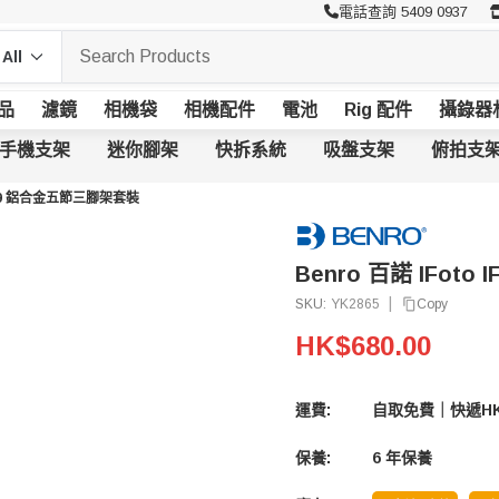
電話查詢 5409 0937
品
濾鏡
相機袋
相機配件
電池
Rig 配件
攝錄器
手機支架
迷你腳架
快拆系統
吸盤支架
俯拍支
IF19 鋁合金五節三腳架套裝
Benro 百諾 IFot
|
Copy
SKU:
YK2865
HK$680.00
運費:
自取免費｜快遞HK
保養:
6 年保養