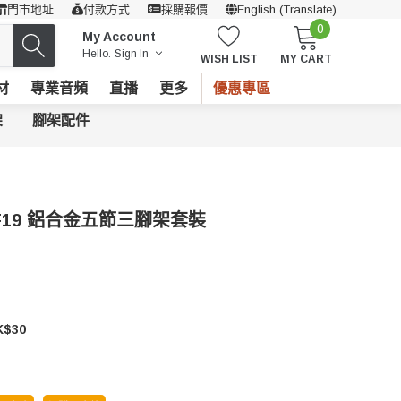
門市地址
付款方式
採購報價
English (Translate)
0
My Account
Hello.
Sign In
WISH LIST
MY CART
材
專業音頻
直播
更多
優惠專區
架
腳架配件
o IF19 鋁合金五節三腳架套裝
$30