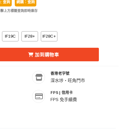
: 查詢
網購：查詢
點擊上方標籤查詢即時庫存
IF19C
IF28+
IF28C+
OTO IF19 鋁合金五節三腳架套裝 的數量
NRO 百諾 IFOTO IF19 鋁合金五節三腳架套裝 的數量
加到購物車
香港老字號
深水埗・旺角門市
FPS | 信用卡
FPS 免手續費