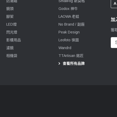
防潮箱
SmallRig 斯莫格
A
鏡頭
Godox 神牛
腳架
LAOWA 老蛙
加
LED燈
No Brand / 副廠
獲
閃光燈
Peak Design
影樓用品
Leofoto 徠圖
電
郵
濾鏡
Wandrd
地
相機袋
TTArtisan 銘匠
址
查看所有品牌