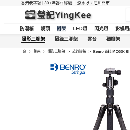
香港老字號 | 30+年器材經驗｜
深水埗・旺角門市
搜
瑩記YingKee
索
防潮箱
鏡頭
腳架
LED燈
閃光燈
影樓用
攝影三腳架
攝錄三腳架
雲台
獨腳架
腳架
攝影三腳架
旅行腳架
Benro 百諾 MC09K
首頁