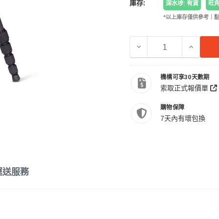
庫存:
深水埗: 有貨
旺角
*以上庫存僅供參考｜
減少 BENRO 百諾 MC
增加 BE
機構可享30天數期
索取正式報價單
購物保障
7天內有壞包換
運送服務