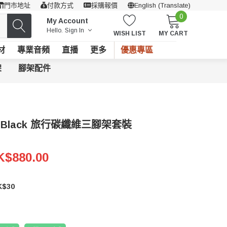
門市地址
付款方式
採購報價
English (Translate)
0
My Account
Hello.
Sign In
WISH LIST
MY CART
材
專業音頻
直播
更多
優惠專區
架
腳架配件
9K Black 旅行碳纖維三腳架套裝
K$880.00
$30