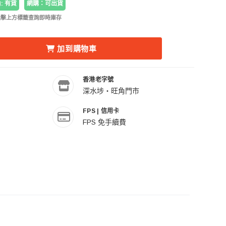
: 有貨
網購：可出貨
點擊上方標籤查詢即時庫存
09K BLACK 旅行碳纖維三腳架套裝 的數量
NRO 百諾 MC09K BLACK 旅行碳纖維三腳架套裝 的數量
加到購物車
香港老字號
深水埗・旺角門市
FPS | 信用卡
FPS 免手續費