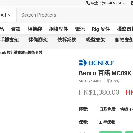
電話查詢 5409 0937
品
濾鏡
相機袋
相機配件
電池
Rig 配件
攝錄器
手機支架
迷你腳架
快拆系統
吸盤支架
俯拍支
 Black 旅行碳纖維三腳架套裝
Benro 百諾 MC0
|
Copy
SKU:
YK4483
HK$1,080.00
H
運費:
自取免費｜快遞HK
保養:
1 年保養