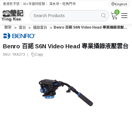
香港老字號｜30+年器材經驗｜
深水埗・旺角門市
English
0
搜
索
腳架
Benro 百諾 S6N Video Head 專業攝錄液壓雲台
雲台
攝錄雲台
Benro 百諾 S6N Video Head 專業攝錄液壓雲台
SKU:
YK6273
|
Copy