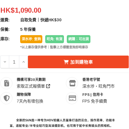
Benro 百諾 S6N Video Head 專業攝錄液壓雲台
HK$1,090.00
運費:
自取免費｜快遞HK$30
保養:
5 年保養
庫存:
深水埗: 查詢
旺角: 有貨
網購：可出貨
*以上庫存僅供參考｜點擊上方標籤查詢即時庫存
減少 BENRO 百諾 S6N VIDEO HEAD 專業攝錄液壓雲台 的
增加 BENRO 百諾 S6N VIDEO HEAD 專業攝錄液
加到購物車
機構可享30天數期
香港老字號
索取正式報價單
深水埗・旺角門市
購物保障
FPS | 信用卡
7天內有壞包換
FPS 免手續費