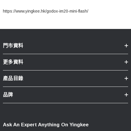
https://www.yingkee.hk/godox-im20-mini-flash/
門市資料
更多資料
產品目錄
品牌
Ask An Expert Anything On Yingkee