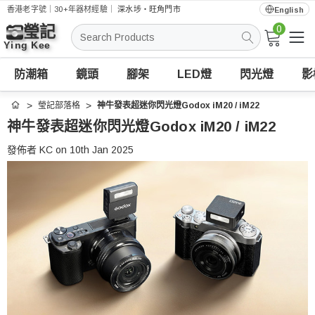
香港老字號｜30+年器材經驗｜
深水埗・旺角門市
English
0
搜
索
防潮箱
鏡頭
腳架
LED燈
閃光燈
影
瑩記部落格
神牛發表超迷你閃光燈Godox iM20 / iM22
首頁
神牛發表超迷你閃光燈Godox iM20 / iM22
發佈者 KC on 10th Jan 2025