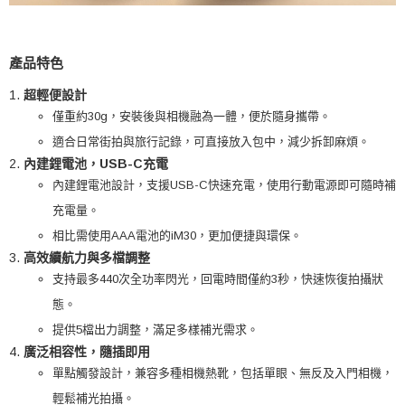
產品特色
超輕便設計
僅重約30g，安裝後與相機融為一體，便於隨身攜帶。
適合日常街拍與旅行記錄，可直接放入包中，減少拆卸麻煩。
內建鋰電池，USB-C充電
內建鋰電池設計，支援USB-C快速充電，使用行動電源即可隨時補
充電量。
相比需使用AAA電池的iM30，更加便捷與環保。
高效續航力與多檔調整
支持最多440次全功率閃光，回電時間僅約3秒，快速恢復拍攝狀
態。
提供5檔出力調整，滿足多樣補光需求。
廣泛相容性，隨插即用
單點觸發設計，兼容多種相機熱靴，包括單眼、無反及入門相機，
輕鬆補光拍攝。