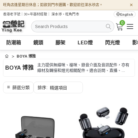
×
旺角店逢星期日休息；如欲到門市選購，歡迎前往深水埗店。
香港老字號｜30+年器材經驗｜
深水埗・旺角門市
English
0
搜
索
防潮箱
鏡頭
腳架
LED燈
閃光燈
影
BOYA 博雅
首頁
主力提供無線咪、槍咪、錄音介面及音訊配件，亦有
BOYA 博雅
線材及轉接和燈光相關配件。適合訪問、直播、
Vlog、錄音和影片製作，選購時可按接頭、無線/有線
方式和收音距離、型號和用途核對。