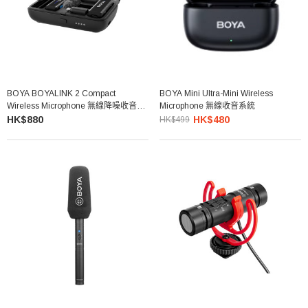
BOYA BOYALINK 2 Compact
BOYA Mini Ultra-Mini Wireless
Wireless Microphone 無線降噪收音系
Microphone 無線收音系統
統
HK$880
HK$480
HK$499