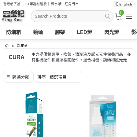
香港老字號｜30+年器材經驗｜
深水埗・旺角門市
English
0
搜
索
防潮箱
鏡頭
腳架
LED燈
閃光燈
影
CURA
首頁
主力提供鏡頭筆、吹氣、清潔液及感光元件保養用品，亦
CURA
有相機配件和鏡頭相關配件。適合相機、鏡頭和感光元件
保養，選購時可按清潔位置、工具類型和使用安全、型號
和用途核對。