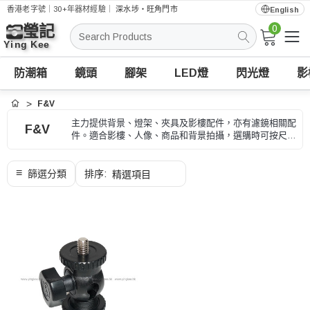
香港老字號｜30+年器材經驗｜
深水埗・旺角門市
English
0
搜
索
防潮箱
鏡頭
腳架
LED燈
閃光燈
影
F&V
首頁
主力提供背景、燈架、夾具及影樓配件，亦有濾鏡相關配
F&V
件。適合影樓、人像、商品和背景拍攝，選購時可按尺
寸、安裝方式和拍攝場景、型號和用途核對。