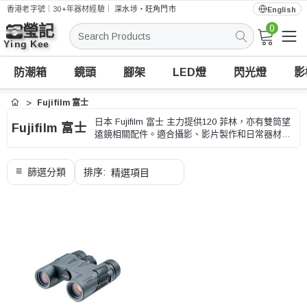
香港老字號｜30+年器材經驗｜
深水埗・旺角門市
English
0
搜
索
防潮箱
鏡頭
腳架
LED燈
閃光燈
影
Fujifilm 富士
首頁
日本 Fujifilm 富士 主力提供120 菲林，亦有雙筒望
Fujifilm 富士
遠鏡相關配件。適合攝影、影片製作和日常器材整
理，選購時可按產品型號、尺寸、接口和使用場
景、型號和用途核對。