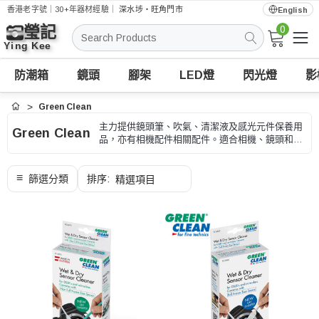
香港老字號｜30+年器材經驗｜
深水埗・旺角門市
English
0
搜
索
防潮箱
鏡頭
腳架
LED燈
閃光燈
影
Green Clean
首頁
主力提供鏡頭筆、吹氣、清潔液及感光元件保養用
Green Clean
品，亦有相機配件相關配件。適合相機、鏡頭和感
光元件保養，選購時可按清潔位置、工具類型和使
用安全、型號和用途核對。